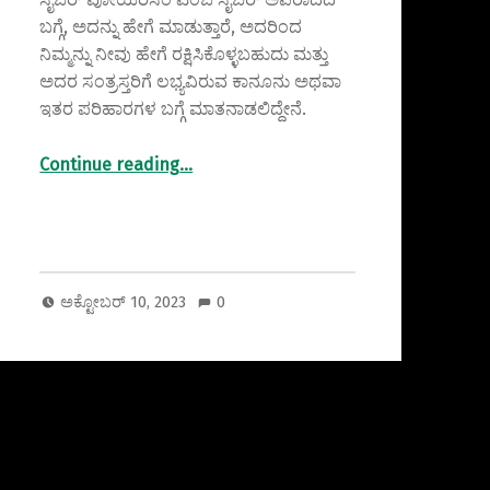
ಬಗ್ಗೆ, ಅದನ್ನು ಹೇಗೆ ಮಾಡುತ್ತಾರೆ, ಅದರಿಂದ
ನಿಮ್ಮನ್ನು ನೀವು ಹೇಗೆ ರಕ್ಷಿಸಿಕೊಳ್ಳಬಹುದು ಮತ್ತು
ಅದರ ಸಂತ್ರಸ್ತರಿಗೆ ಲಭ್ಯವಿರುವ ಕಾನೂನು ಅಥವಾ
ಇತರ ಪರಿಹಾರಗಳ ಬಗ್ಗೆ ಮಾತನಾಡಲಿದ್ದೇನೆ.
“ಸೈಬರ್ ವೋಯರಿಸಂ ಕ್ರೈಮ್: ನೀವು ತಿಳಿಯಲೇಬೇಕಾದ ವಿಷಯ”
Continue reading
…
ಅಕ್ಟೋಬರ್ 10, 2023
0