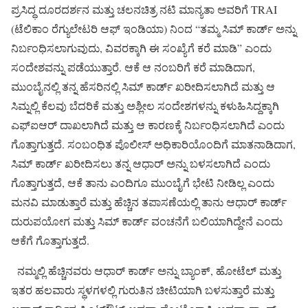
ಪ್ರಸಿದ್ಧ ದೂರದರ್ಶನ ಮತ್ತು ಚಲನಚಿತ್ರ ನಟಿ ಮಾನ್ಯತಾ ಅವರಿಗೆ TRAI
(ಟೆಲಿಕಾಂ ರೆಗ್ಯುಲೇಟರಿ ಆಫ್ ಇಂಡಿಯಾ) ನಿಂದ “ತಮ್ಮ ಸಿಮ್ ಕಾರ್ಡ್ ಅನ್ನು
ನಿರ್ಬಂಧಿಸಲಾಗುವುದು, ವಿವರಕ್ಕಾಗಿ ಈ ಸಂಖ್ಯೆಗೆ ಕರೆ ಮಾಡಿ” ಎಂದು
ಸಂದೇಶವನ್ನು ಪಡೆಯುತ್ತಾರೆ. ಆಕೆ ಆ ನಂಬರಿಗೆ ಕರೆ ಮಾಡಿದಾಗ,
ಮುಂಬೈನಲ್ಲಿ ತನ್ನ ಹೆಸರಿನಲ್ಲಿ ಸಿಮ್ ಕಾರ್ಡ್ ಖರೀದಿಸಲಾಗಿದೆ ಮತ್ತು ಆ
ಸಿಮ್ನಲ್ಲಿ ಕೆಲವು ಬೆದರಿಕೆ ಮತ್ತು ಅಶ್ಲೀಲ ಸಂದೇಶಗಳನ್ನು ಕಳುಹಿಸಿದ್ದಕ್ಕಾಗಿ
ಎಫ್ಐಆರ್ ದಾಖಲಾಗಿದೆ ಮತ್ತು ಆ ಕಾರಣಕ್ಕೆ ನಿರ್ಬಂಧಿಸಲಾಗಿದೆ ಎಂದು
ಗೊತ್ತಾಗುತ್ತದೆ. ಸಂಬಂಧಿತ ಪೊಲೀಸ್ ಅಧಿಕಾರಿಯೊಂದಿಗೆ ಮಾತನಾಡಿದಾಗ,
ಸಿಮ್ ಕಾರ್ಡ್ ಖರೀದಿಸಲು ತನ್ನ ಆಧಾರ್ ಅನ್ನು ಬಳಸಲಾಗಿದೆ ಎಂದು
ಗೊತ್ತಾಗುತ್ತದೆ, ಆಕೆ ತಾನು ಎಂದಿಗೂ ಮುಂಬೈಗೆ ಭೇಟಿ ನೀಡಿಲ್ಲ ಎಂದು
ಮನವಿ ಮಾಡುತ್ತಾರೆ ಮತ್ತು ಹೆಚ್ಚಿನ ತಪಾಸಣೆಯಲ್ಲಿ ತಾನು ಆಧಾರ್ ಕಾರ್ಡ್
ದುರುಪಯೋಗ ಮತ್ತು ಸಿಮ್ ಕಾರ್ಡ್ ವಂಚನೆಗೆ ಬಲಿಯಾಗಿದ್ದೇನೆ ಎಂದು
ಆಕೆಗೆ ಗೊತ್ತಾಗುತ್ತದೆ.
ನಮ್ಮಲ್ಲಿ ಹೆಚ್ಚಿನವರು ಆಧಾರ್ ಕಾರ್ಡ್ ಅನ್ನು ಬ್ಯಾಂಕ್, ಹೋಟೆಲ್ ಮತ್ತು
ಇತರ ಹಲವಾರು ಸ್ಥಳಗಳಲ್ಲಿ ಗುರುತಿನ ಚೀಟಿಯಾಗಿ ಬಳಸುತ್ತಾರೆ ಮತ್ತು