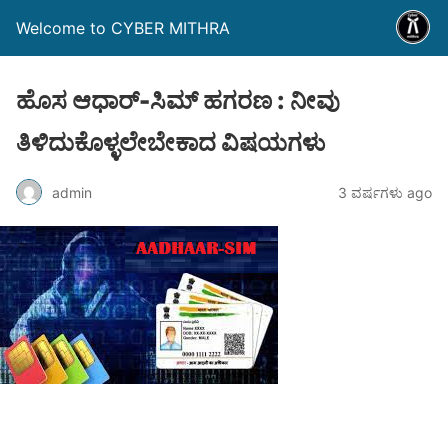
Welcome to CYBER MITHRA
ಹೊಸ ಆಧಾರ್-ಸಿಮ್ ಹಗರಣ : ನೀವು
ತಿಳಿದುಕೊಳ್ಳಲೇಬೇಕಾದ ವಿಷಯಗಳು
admin
3 ವರ್ಷಗಳು ago