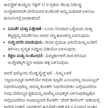
ಕಾಪಿರೈಟ್ ಕಾಯ್ದೆಯ ಸೆಕ್ಷನ್ 52 ರ ಪ್ರಕಾರ, ಕೆಲವು ನಿರ್ದಿಷ್ಟ
ಉದ್ದೇಶಗಳಿಗಾಗಿ ಬೇರೆಯವರ ಕಂಟೆಂಟ್ ಅನ್ನು ಮಿತವಾಗಿ ಬಳಸಲು
ಕಾನೂನಿನಲ್ಲಿ ಅವಕಾಶವಿದೆ:
ವಿಮರ್ಶೆ ಮತ್ತು ವಿಶ್ಲೇಷಣೆ :
ಒಂದು ಸಿನಿಮಾದ ಒಳ್ಳೆಯದು ಮತ್ತು
ಕೆಟ್ಟದ್ದನ್ನು ವಿಮರ್ಶಿಸಲು ಅದರ ಸಣ್ಣ ತುಣುಕನ್ನು ಬಳಸುವುದು.
ಸುದ್ದಿ ವರದಿ ಮಾಡುವುದು :
ದಿನದ ಪ್ರಮುಖ ಘಟನೆಯನ್ನು ಜನರಿಗೆ
ತಿಳಿಸಲು ಪ್ರಸ್ತುತ ಸುದ್ದಿಯ ವಿಡಿಯೋ ಬಳಸುವುದು.
ಶಿಕ್ಷಣ ಮತ್ತು ಸಂಶೋಧನೆ :
ವಿದ್ಯಾರ್ಥಿಗಳಿಗೆ ಪಾಠ ಕಲಿಸುವ
ಉದ್ದೇಶಕ್ಕಾಗಿ ಧ್ವನಿ ಅಥವಾ ಚಿತ್ರ ಬಳಸುವುದು.
ಆದರೆ ಇಲ್ಲೊಂದು ದೊಡ್ಡ ಟ್ವಿಸ್ಟ್ ಇದೆ – ನಿಮ್ಮ ಬಳಕೆ
‘ನ್ಯಾಯಸಮ್ಮತ’ವಾಗಿದೆಯೇ ಅಥವಾ ಇಲ್ಲವೇ ಎಂಬುದನ್ನು ಯೂಟ್ಯೂಬ್
ನಿರ್ಧರಿಸುವುದಿಲ್ಲ, ಅದನ್ನು ಕೋರ್ಟ್ ನಿರ್ಧರಿಸಬೇಕು! ಎಲ್ಲಿಯವರೆಗೂ
ನೀವು ಬೇರೊಬ್ಬರ ಕೃತಿಯನ್ನು ವಾಣಿಜ್ಯ ಲಾಭಕ್ಕಾಗಿ ಬಳಸುವುದಿಲ್ಲವೋ
ಅಲ್ಲಿಯವರೆಗೂ ಸಾಮಾನ್ಯವಾಗಿ ಕೋರ್ಟ್ “ಫೇರ್ ಡೀಲಿಂಗ್” ಅಡಿಯಲ್ಲಿ
ಆದೇಶ ನೀಡಿದೆ. ಭಾರತದಲ್ಲಿ ಕಾಪಿರೈಟ್ ರಕ್ಷಣೆ ಕೃತಿ ಸೃಷ್ಟಿಯಾದ ನಂತರ