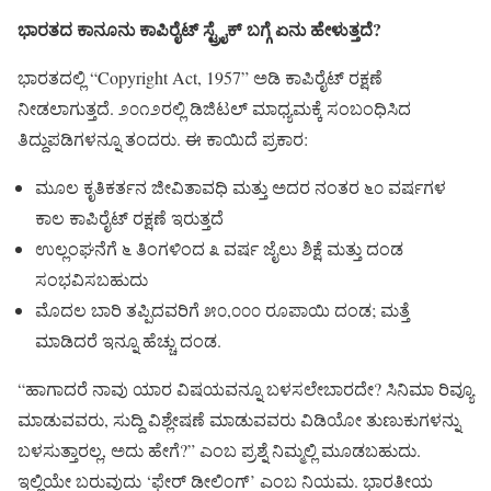
ಭಾರತದ ಕಾನೂನು ಕಾಪಿರೈಟ್ ಸ್ಟ್ರೈಕ್ ಬಗ್ಗೆ ಏನು ಹೇಳುತ್ತದೆ?
ಭಾರತದಲ್ಲಿ “Copyright Act, 1957” ಅಡಿ ಕಾಪಿರೈಟ್ ರಕ್ಷಣೆ
ನೀಡಲಾಗುತ್ತದೆ. ೨೦೧೨ರಲ್ಲಿ ಡಿಜಿಟಲ್ ಮಾಧ್ಯಮಕ್ಕೆ ಸಂಬಂಧಿಸಿದ
ತಿದ್ದುಪಡಿಗಳನ್ನೂ ತಂದರು. ಈ ಕಾಯಿದೆ ಪ್ರಕಾರ:
ಮೂಲ ಕೃತಿಕರ್ತನ ಜೀವಿತಾವಧಿ ಮತ್ತು ಅದರ ನಂತರ ೬೦ ವರ್ಷಗಳ
ಕಾಲ ಕಾಪಿರೈಟ್ ರಕ್ಷಣೆ ಇರುತ್ತದೆ
ಉಲ್ಲಂಘನೆಗೆ ೬ ತಿಂಗಳಿಂದ ೩ ವರ್ಷ ಜೈಲು ಶಿಕ್ಷೆ ಮತ್ತು ದಂಡ
ಸಂಭವಿಸಬಹುದು
ಮೊದಲ ಬಾರಿ ತಪ್ಪಿದವರಿಗೆ ೫೦,೦೦೦ ರೂಪಾಯಿ ದಂಡ; ಮತ್ತೆ
ಮಾಡಿದರೆ ಇನ್ನೂ ಹೆಚ್ಚು ದಂಡ.
“ಹಾಗಾದರೆ ನಾವು ಯಾರ ವಿಷಯವನ್ನೂ ಬಳಸಲೇಬಾರದೇ? ಸಿನಿಮಾ ರಿವ್ಯೂ
ಮಾಡುವವರು, ಸುದ್ದಿ ವಿಶ್ಲೇಷಣೆ ಮಾಡುವವರು ವಿಡಿಯೋ ತುಣುಕುಗಳನ್ನು
ಬಳಸುತ್ತಾರಲ್ಲ, ಅದು ಹೇಗೆ?” ಎಂಬ ಪ್ರಶ್ನೆ ನಿಮ್ಮಲ್ಲಿ ಮೂಡಬಹುದು.
ಇಲ್ಲಿಯೇ ಬರುವುದು ‘ಫೇರ್ ಡೀಲಿಂಗ್’ ಎಂಬ ನಿಯಮ. ಭಾರತೀಯ