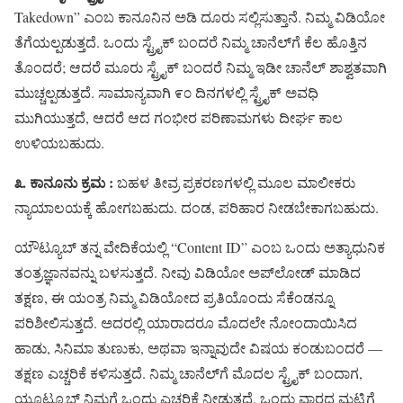
Takedown” ಎಂಬ ಕಾನೂನಿನ ಅಡಿ ದೂರು ಸಲ್ಲಿಸುತ್ತಾನೆ. ನಿಮ್ಮ ವಿಡಿಯೋ
ತೆಗೆಯಲ್ಪಡುತ್ತದೆ. ಒಂದು ಸ್ಟ್ರೈಕ್ ಬಂದರೆ ನಿಮ್ಮ ಚಾನೆಲ್‌ಗೆ ಕೆಲ ಹೊತ್ತಿನ
ತೊಂದರೆ; ಆದರೆ ಮೂರು ಸ್ಟ್ರೈಕ್ ಬಂದರೆ ನಿಮ್ಮ ಇಡೀ ಚಾನೆಲ್ ಶಾಶ್ವತವಾಗಿ
ಮುಚ್ಚಲ್ಪಡುತ್ತದೆ. ಸಾಮಾನ್ಯವಾಗಿ ೯೦ ದಿನಗಳಲ್ಲಿ ಸ್ಟ್ರೈಕ್ ಅವಧಿ
ಮುಗಿಯುತ್ತದೆ, ಆದರೆ ಆದ ಗಂಭೀರ ಪರಿಣಾಮಗಳು ದೀರ್ಘ ಕಾಲ
ಉಳಿಯಬಹುದು.
೩. ಕಾನೂನು ಕ್ರಮ :
ಬಹಳ ತೀವ್ರ ಪ್ರಕರಣಗಳಲ್ಲಿ ಮೂಲ ಮಾಲೀಕರು
ನ್ಯಾಯಾಲಯಕ್ಕೆ ಹೋಗಬಹುದು. ದಂಡ, ಪರಿಹಾರ ನೀಡಬೇಕಾಗಬಹುದು.
ಯೌಟ್ಯೂಬ್ ತನ್ನ ವೇದಿಕೆಯಲ್ಲಿ “Content ID” ಎಂಬ ಒಂದು ಅತ್ಯಾಧುನಿಕ
ತಂತ್ರಜ್ಞಾನವನ್ನು ಬಳಸುತ್ತದೆ. ನೀವು ವಿಡಿಯೋ ಅಪ್‌ಲೋಡ್ ಮಾಡಿದ
ತಕ್ಷಣ, ಈ ಯಂತ್ರ ನಿಮ್ಮ ವಿಡಿಯೋದ ಪ್ರತಿಯೊಂದು ಸೆಕೆಂಡನ್ನೂ
ಪರಿಶೀಲಿಸುತ್ತದೆ. ಅದರಲ್ಲಿ ಯಾರಾದರೂ ಮೊದಲೇ ನೋಂದಾಯಿಸಿದ
ಹಾಡು, ಸಿನಿಮಾ ತುಣುಕು, ಅಥವಾ ಇನ್ನಾವುದೇ ವಿಷಯ ಕಂಡುಬಂದರೆ —
ತಕ್ಷಣ ಎಚ್ಚರಿಕೆ ಕಳಿಸುತ್ತದೆ. ನಿಮ್ಮ ಚಾನೆಲ್‌ಗೆ ಮೊದಲ ಸ್ಟ್ರೈಕ್ ಬಂದಾಗ,
ಯೂಟ್ಯೂಬ್ ನಿಮಗೆ ಒಂದು ಎಚ್ಚರಿಕೆ ನೀಡುತ್ತದೆ. ಒಂದು ವಾರದ ಮಟ್ಟಿಗೆ