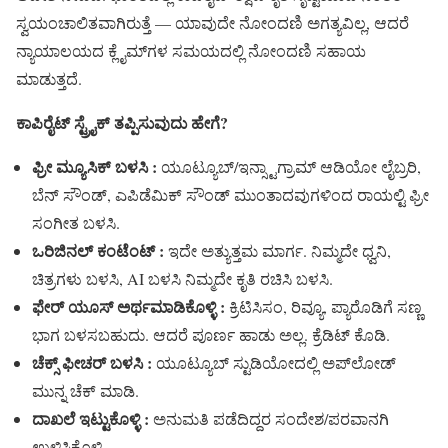
ಸ್ವಯಂಚಾಲಿತವಾಗಿರುತ್ತೆ — ಯಾವುದೇ ನೋಂದಣಿ ಅಗತ್ಯವಿಲ್ಲ, ಆದರೆ
ನ್ಯಾಯಾಲಯದ ಕ್ಲೈಮ್‌ಗಳ ಸಮಯದಲ್ಲಿ ನೋಂದಣಿ ಸಹಾಯ
ಮಾಡುತ್ತದೆ.
ಕಾಪಿರೈಟ್ ಸ್ಟ್ರೈಕ್ ತಪ್ಪಿಸುವುದು ಹೇಗೆ?
ಫ್ರೀ ಮ್ಯೂಸಿಕ್ ಬಳಸಿ :
ಯೂಟ್ಯೂಬ್/ಇನ್ಸ್ಟಾಗ್ರಾಮ್ ಆಡಿಯೋ ಲೈಬ್ರರಿ,
ಬೆನ್ ಸೌಂಡ್, ಎಪಿಡೆಮಿಕ್ ಸೌಂಡ್ ಮುಂತಾದವುಗಳಿಂದ ರಾಯಲ್ಟಿ ಫ್ರೀ
ಸಂಗೀತ ಬಳಸಿ.
ಒರಿಜಿನಲ್ ಕಂಟೆಂಟ್ :
ಇದೇ ಅತ್ಯುತ್ತಮ ಮಾರ್ಗ. ನಿಮ್ಮದೇ ಧ್ವನಿ,
ಚಿತ್ರಗಳು ಬಳಸಿ, AI ಬಳಸಿ ನಿಮ್ಮದೇ ಕೃತಿ ರಚಿಸಿ ಬಳಸಿ.
ಫೇರ್ ಯೂಸ್ ಅರ್ಥಮಾಡಿಕೊಳ್ಳಿ :
ಕ್ರಿಟಿಸಿಸಂ, ರಿವ್ಯೂ, ಪ್ಯಾರೊಡಿಗೆ ಸಣ್ಣ
ಭಾಗ ಬಳಸಬಹುದು. ಆದರೆ ಪೂರ್ಣ ಹಾಡು ಅಲ್ಲ. ಕ್ರೆಡಿಟ್ ಕೊಡಿ.
ಚೆಕ್ಸ್ ಫೀಚರ್ ಬಳಸಿ :
ಯೂಟ್ಯೂಬ್ ಸ್ಟುಡಿಯೋದಲ್ಲಿ ಅಪ್‌ಲೋಡ್
ಮುನ್ನ ಚೆಕ್ ಮಾಡಿ.
ದಾಖಲೆ ಇಟ್ಟುಕೊಳ್ಳಿ :
ಅನುಮತಿ ಪಡೆದಿದ್ದರ ಸಂದೇಶ/ಪರವಾನಗಿ
ಉಳಿಸಿಕೊಳ್ಳಿ.