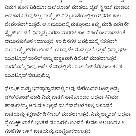
ನಿಮಗೆ ಹೊಸ ವಿಡಿಯೋ ಅಪ್‌ಲೋಡ್ ಮಾಡಲು, ಲೈವ್ ಸ್ಟ್ರೀಮ್ ಮಾಡಲು
ಅವಕಾಶ ಸಿಗುವುದಿಲ್ಲ. ಈ ಸ್ಟ್ರೈಕ್ ನಿಮ್ಮ ಖಾತೆಯಲ್ಲಿ ೯೦ ದಿನಗಳ ಕಾಲ
ಜೀವಂತವಾಗಿರುತ್ತದೆ. ಆ ಸಮಯದಲ್ಲಿ ಮತ್ತೊಂದು ತಪ್ಪು ಮಾಡಿ ಎರಡನೇ
ಸ್ಟ್ರೈಕ್ ಬಂದರೆ, ನಿಮ್ಮನ್ನು ಎರಡು ವಾರಗಳ ಕಾಲ ವಿಡಿಯೋ ಮಾಡದಂತೆ
ಅಮಾನತುಗೊಳಿಸಲಾಗುತ್ತದೆ. ೯೦ ದಿನಗಳ ಅವಧಿಯಲ್ಲಿ ಸತತವಾಗಿ
ಮೂರು ಸ್ಟ್ರೈಕ್‌ಗಳು ಬಂದರೆ, ಯಾವುದೇ ಮುನ್ಸೂಚನೆ ಇಲ್ಲದೆ ನಿಮ್ಮ ಇಡೀ
ಯೂಟ್ಯೂಬ್ ಚಾನೆಲ್ ಅನ್ನು ಶಾಶ್ವತವಾಗಿ ಡಿಲೀಟ್ ಮಾಡಲಾಗುತ್ತದೆ.
ಮಗದೊಮ್ಮೆ ನೀವು ಅದೇ ಹೆಸರಿನಲ್ಲಿ ಹೊಸ ಚಾನೆಲ್ ತೆರೆಯಲು ಕೂಡ
ಯೂಟ್ಯೂಬ್ ಬಿಡುವುದಿಲ್ಲ.
ಫೇಸ್ಬುಕ್ ಮತ್ತು ಇನ್‌ಸ್ಟಾಗ್ರಾಮ್‌ನಲ್ಲಿ ನೀವು ಬೇರೆಯವರ ರೀಲ್ಸ್ ಅನ್ನು
ಡೌನ್‌ಲೋಡ್ ಮಾಡಿ ನಿಮ್ಮ ಖಾತೆಗೆ ಹಾಕಿಕೊಂಡರೆ ಅಥವಾ ಸಿನಿಮಾ
ಹಾಡುಗಳನ್ನು ಅನುಮತಿ ಇಲ್ಲದೆ ಬಿಸಿನೆಸ್ ಪೇಜ್‌ಗಳಲ್ಲಿ ಬಳಸಿದರೆ,
ಖಾತೆಯನ್ನು ತಕ್ಷಣವೇ ಡಿಸೇಬಲ್ ಮಾಡಲಾಗುತ್ತದೆ. ನಿಮ್ಮ ಬ್ರ್ಯಾಂಡ್ ಅಥವಾ
ವೈಯಕ್ತಿಕ ಖಾತೆಗೆ ಇಂತಹ ದೂರುಗಳು ಬಂದರೆ, ಕೇವಲ ೪೮ ರಿಂದ ೭೨
ಗಂಟೆಗಳ ಒಳಗೆ ಖಾತೆಯನ್ನು ಮುಚ್ಚಿಹಾಕಲಾಗುತ್ತದೆ.