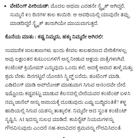
ವೇಟಿಂಗ್ ಪೀರಿಯಡ್:
ಮೊದಲ ಅಥವಾ ಎರಡನೇ ಸ್ಟ್ರೈಕ್ ಆಗಿದ್ದರೆ,
ಸುಮ್ಮನೆ ೯೦ ದಿನಗಳ ಕಾಲ ಕಾಯಿರಿ. ಆ ಅವಧಿಯಲ್ಲಿ ಯಾವುದೇ ತಪ್ಪು
ಮಾಡದಿದ್ದರೆ ಸ್ಟ್ರೈಕ್ ತಾನಾಗಿಯೇ ಮಾಯವಾಗುತ್ತದೆ.
ಕೊನೆಯ ಮಾತು : ಕಷ್ಟ ನಿಮ್ಮದು, ಹಕ್ಕು ನಿಮ್ಮದೇ ಆಗಿರಲಿ!
ಸಾಮಾಜಿಕ ಜಾಲತಾಣಗಳು ಇಂದು ಕೇವಲ ಕಾಲಹರಣದ ವೇದಿಕೆಗಳಲ್ಲ;
ಅವು ಲಕ್ಷಾಂತರ ಕುಟುಂಬಗಳಿಗೆ ಅನ್ನ ನೀಡುವ ಅಕ್ಷಯ ಪಾತ್ರೆಗಳಾಗಿವೆ.
ಕಂಟೆಂಟ್ ಕ್ರಿಯೇಷನ್ ಎನ್ನುವುದು ಒಂದು ಕಲೆ, ಅದಕ್ಕೆ ಅಪಾರ ತಾಳ್ಮೆ ಮತ್ತು
ಶ್ರಮ ಬೇಕು. ದಿನಗಟ್ಟಲೆ ಯೋಚಿಸಿ ಸ್ಕ್ರಿಪ್ಟ್ ಬರೆದು, ಶೂಟಿಂಗ್ ಮಾಡಿ,
ಎಡಿಟಿಂಗ್ ಮಾಡಿ ಅಪ್‌ಲೋಡ್ ಮಾಡುವಾಗ ಸಿಗುವ ಆನಂದವೇ ಬೇರೆ.
ಇಷ್ಟೊಂದು ಕಷ್ಟಪಟ್ಟು ಮಾಡುವ ಕೆಲಸದಲ್ಲಿ ಬೇರೆಯವರ ಕಂಟೆಂಟ್ ಬಳಸಿ
ನಮ್ಮ ಚಾನೆಲ್ ಅನ್ನು ಅಪಾಯಕ್ಕೆ ದೂಡುವುದು ಎಷ್ಟು ಬುದ್ಧಿವಂತಿಕೆ? ಕಳ್ಳ
ಹಾದಿಯಲ್ಲಿ ಸಿಗುವ ಯಶಸ್ಸು ತಾತ್ಕಾಲಿಕ. ನಿಮ್ಮದೇ ಆದ ಸ್ವಂತ ಕಂಟೆಂಟ್
ಸೃಷ್ಟಿಸಿ, AI ಇದನ್ನು ಸುಲಭ ಮಾಡಿದೆ. ಕಾಪಿರೈಟ್ ನಿಯಮಗಳನ್ನು
ಗೌರವಿಸುವುದು ಎಂದರೆ ಸಹ-ಕಲಾವಿದರ ಶ್ರಮವನ್ನು ಗೌರವಿಸಿದಂತೆ.