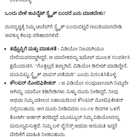
ಒಂದು ವೇಳೆ ಕಾಪಿರೈಟ್ ಸ್ಟ್ರೈಕ್ ಬಂದರೆ ಏನು ಮಾಡಬೇಕು?
ದುರದೃಷ್ಟಕ್ಕೆ ನಿಮ್ಮ ಚಾನೆಲ್‌ಗೆ ಸ್ಟ್ರೈಕ್ ಬಂದುಬಿಟ್ಟರೆ ಗಾಬರಿಯಾಗಬೇಡಿ.
ಅದಕ್ಕೂ ಕೆಲವು ಪರಿಹಾರಗಳಿವೆ:
ತಪ್ಪೊಪ್ಪಿಗೆ ಮತ್ತು ಮಾತುಕತೆ :
ವಿಡಿಯೋ ನಿಜವಾಗಿಯೂ
ಬೇರೆಯವರದ್ದಾಗಿದ್ದರೆ, ಆ ಮಾಲೀಕರನ್ನು ಇಮೇಲ್ ಮೂಲಕ ಸಂಪರ್ಕಿಸಿ
ಕ್ಷಮೆಯಾಚಿಸಿ. “ಗೊತ್ತಿಲ್ಲದೆ ತಪ್ಪಾಗಿದೆ, ವಿಡಿಯೋ ಡಿಲೀಟ್ ಮಾಡಿದ್ದೇನೆ,
ದಯವಿಟ್ಟು ಸ್ಟ್ರೈಕ್ ವಾಪಸ್ ಪಡೆಯಿರಿ” ಎಂದು ವಿನಂತಿಸಿಕೊಳ್ಳಿ.
ಕೌಂಟರ್ ನೋಟಿಫಿಕೇಶನ್ :
ಆ ವಿಡಿಯೋ ಸಂಪೂರ್ಣವಾಗಿ ನಿಮ್ಮದೇ
ಆಗಿದ್ದು, ಯಾರೋ ಕಿಡಿಗೇಡಿಗಳು ಸುಳ್ಳು ದೂರು ನೀಡಿದ್ದರೆ, ನೀವು
ಅಥವಾ ನಿಮ್ಮ ವಕೀಲರ ಸಹಾಯದಿಂದ ಕೌಂಟರ್ ನೋಟಿಫಿಕೇಶನ್
ಸಲ್ಲಿಸಬಹುದು. ಆಗ ದೂರು ನೀಡಿದವರು ೧೦-೧೪ ದಿನಗಳ ಒಳಗೆ
ಕೋರ್ಟ್ ಆರ್ಡರ್ ತರದಿದ್ದರೆ ಯೂಟ್ಯೂಬ್ ನಿಮ್ಮ ವಿಡಿಯೋವನ್ನು
ಮರುಸ್ಥಾಪಿಸುತ್ತದೆ. ನಿಮ್ಮ ಬಳಿ ಲೈಸೆನ್ಸ್ ಅಥವಾ ಅನುಮತಿ ಇದ್ದರೆ
ವೇದಿಕೆಗೆ ಮಾಹಿತಿ ನೀಡಬಹುದು.