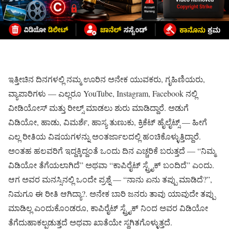
ಇತ್ತೀಚಿನ ದಿನಗಳಲ್ಲಿ ನಮ್ಮ ಊರಿನ ಅನೇಕ ಯುವಕರು, ಗೃಹಿಣಿಯರು,
ವ್ಯಾಪಾರಿಗಳು — ಎಲ್ಲರೂ YouTube, Instagram, Facebook ನಲ್ಲಿ
ವೀಡಿಯೋಸ್ ಮತ್ತು ರೀಲ್ಸ್ ಮಾಡಲು ಶುರು ಮಾಡಿದ್ದಾರೆ. ಅಡುಗೆ
ವಿಡಿಯೋ, ಹಾಡು, ವಿಮರ್ಶೆ, ಹಾಸ್ಯ ತುಣುಕು, ಕ್ರಿಕೆಟ್ ಹೈಲೈಟ್ಸ್ — ಹೀಗೆ
ಎಲ್ಲ ರೀತಿಯ ವಿಷಯಗಳನ್ನು ಅಂತರ್ಜಾಲದಲ್ಲಿ ಹಂಚಿಕೊಳ್ಳುತ್ತಿದ್ದಾರೆ.
ಅಂತಹ ಹಲವರಿಗೆ ಇದ್ದಕ್ಕಿದ್ದಂತೆ ಒಂದು ದಿನ ಎಚ್ಚರಿಕೆ ಬರುತ್ತದೆ — “ನಿಮ್ಮ
ವಿಡಿಯೋ ತೆಗೆಯಲಾಗಿದೆ” ಅಥವಾ “ಕಾಪಿರೈಟ್ ಸ್ಟ್ರೈಕ್ ಬಂದಿದೆ” ಎಂದು.
ಆಗ ಅವರ ಮನಸ್ಸಿನಲ್ಲಿ ಒಂದೇ ಪ್ರಶ್ನೆ — “ನಾನು ಏನು ತಪ್ಪು ಮಾಡಿದೆ?”,
ನಿಮಗೂ ಈ ರೀತಿ ಆಗಿದ್ಯಾ?. ಅನೇಕ ಬಾರಿ ಜನರು ತಾವು ಯಾವುದೇ ತಪ್ಪು
ಮಾಡಿಲ್ಲ ಎಂದುಕೊಂಡರೂ, ಕಾಪಿರೈಟ್ ಸ್ಟ್ರೈಕ್ ನಿಂದ ಅವರ ವಿಡಿಯೋ
ತೆಗೆದುಹಾಕಲ್ಪಡುತ್ತದೆ ಅಥವಾ ಖಾತೆಯೇ ಸ್ಥಗಿತಗೊಳ್ಳುತ್ತದೆ.