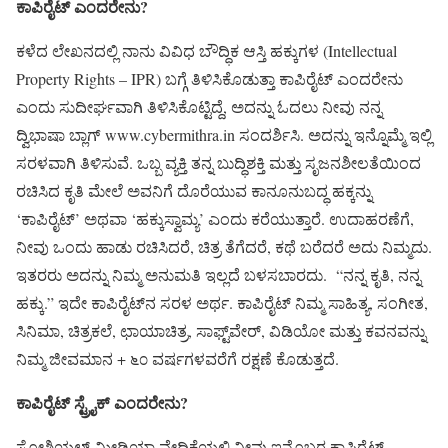
ಕಾಪಿರೈಟ್ ಎಂದರೇನು?
ಕಳೆದ ಲೇಖನದಲ್ಲಿ ನಾನು ವಿವಿಧ ಬೌದ್ಧಿಕ ಆಸ್ತಿ ಹಕ್ಕುಗಳ (Intellectual
Property Rights – IPR) ಬಗ್ಗೆ ತಿಳಿಸಿಕೊಡುತ್ತಾ ಕಾಪಿರೈಟ್ ಎಂದರೇನು
ಎಂದು ಸುದೀರ್ಘವಾಗಿ ತಿಳಿಸಿಕೊಟ್ಟಿದ್ದೆ, ಅದನ್ನು ಓದಲು ನೀವು ನನ್ನ
ದ್ವಿಭಾಷಾ ಬ್ಲಾಗ್ www.cybermithra.in ಸಂದರ್ಶಿಸಿ. ಅದನ್ನು ಇನ್ನೊಮ್ಮೆ ಇಲ್ಲಿ
ಸರಳವಾಗಿ ತಿಳಿಸುವೆ. ಒಬ್ಬ ವ್ಯಕ್ತಿ ತನ್ನ ಬುದ್ಧಿಶಕ್ತಿ ಮತ್ತು ಸೃಜನಶೀಲತೆಯಿಂದ
ರಚಿಸಿದ ಕೃತಿ ಮೇಲೆ ಅವನಿಗೆ ದೊರೆಯುವ ಕಾನೂನುಬದ್ಧ ಹಕ್ಕನ್ನು
‘ಕಾಪಿರೈಟ್’ ಅಥವಾ ‘ಹಕ್ಕುಸ್ವಾಮ್ಯ’ ಎಂದು ಕರೆಯುತ್ತಾರೆ. ಉದಾಹರಣೆಗೆ,
ನೀವು ಒಂದು ಹಾಡು ರಚಿಸಿದರೆ, ಚಿತ್ರ ತೆಗೆದರೆ, ಕಥೆ ಬರೆದರೆ ಅದು ನಿಮ್ಮದು.
ಇತರರು ಅದನ್ನು ನಿಮ್ಮ ಅನುಮತಿ ಇಲ್ಲದೆ ಬಳಸಬಾರದು. “ನನ್ನ ಕೃತಿ, ನನ್ನ
ಹಕ್ಕು.” ಇದೇ ಕಾಪಿರೈಟ್‌ನ ಸರಳ ಅರ್ಥ. ಕಾಪಿರೈಟ್ ನಿಮ್ಮ ಸಾಹಿತ್ಯ, ಸಂಗೀತ,
ಸಿನಿಮಾ, ಚಿತ್ರಕಲೆ, ಛಾಯಾಚಿತ್ರ, ಸಾಫ್ಟ್‌ವೇರ್, ವಿಡಿಯೋ ಮತ್ತು ಕವನವನ್ನು
ನಿಮ್ಮ ಜೀವಮಾನ + ೬೦ ವರ್ಷಗಳವರೆಗೆ ರಕ್ಷಣೆ ಕೊಡುತ್ತದೆ.
ಕಾಪಿರೈಟ್ ಸ್ಟ್ರೈಕ್ ಎಂದರೇನು?
ಸೋಶಿಯಲ್ ಮೀಡಿಯಾ ವೇದಿಕೆಯಲ್ಲಿ ನೀವು ಇನ್ನೊಬ್ಬರ ಕಾಪಿರೈಟ್