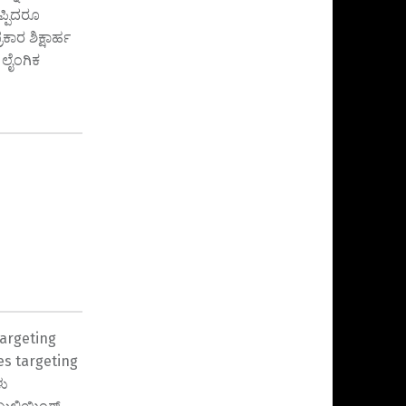
್ಪಿದರೂ
ಾರ ಶಿಕ್ಷಾರ್ಹ
 ಲೈಂಗಿಕ
argeting
s targeting
ಳು