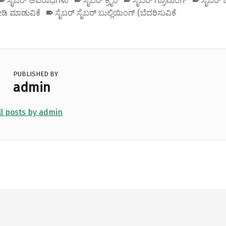
ಸೈಬರ್ ಅಪರಾಧಗಳು
ಸೈಬರ್ ಕ್ರೈಂ
ಸೈಬರ್ ಗ್ರೂಮಿಂಗ್
ಸೈಬರ್ ಬ
ಡಿ ಮಾಡುವಿಕೆ
ಸೈಬರ್ ಸೈಬರ್ ಬುಲ್ಲಿಯಿಂಗ್ (ಬೆದರಿಸುವಿಕೆ
PUBLISHED BY
admin
ll posts by admin