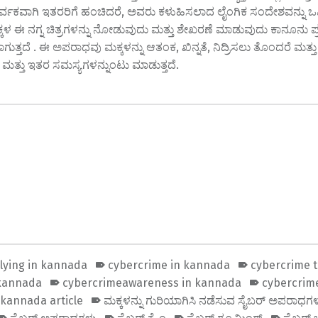
್ವಕವಾಗಿ ಇತರರಿಗೆ ಹಂಚಿದರೆ, ಅವರು ಕಳುಹಿಸಲಾದ ಲೈಂಗಿಕ ಸಂದೇಶವನ್ನು ಒಪ
ಳ ಈ ನಗ್ನ ಚಿತ್ರಗಳನ್ನು ನೋಡುವುದು ಮತ್ತು ಶೇಖರಣೆ ಮಾಡುವುದು ಕಾನೂನು ಪ್ರಕ
ತ್ತದೆ . ಈ ಅಪರಾಧವು ಮಕ್ಕಳನ್ನು ಆತಂಕ, ಖಿನ್ನತೆ, ನಿದ್ರಿಸಲು ತೊಂದರೆ ಮತ್ತು
 ಮತ್ತು ಇತರ ಸಮಸ್ಯಗಳನ್ನುಂಟು ಮಾಡುತ್ತದೆ.
llying in kannada
cybercrime in kannada
cybercrime t
 kannada
cybercrimeawareness in kannada
cybercrime
kannada article
ಮಕ್ಕಳನ್ನು ಗುರಿಯಾಗಿಸಿ ನಡೆಸುವ ಸೈಬರ್ ಅಪರಾಧಗ