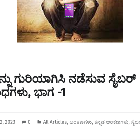
ನ್ನು ಗುರಿಯಾಗಿಸಿ ನಡೆಸುವ ಸೈಬರ್
ಧಗಳು, ಭಾಗ -1
 12, 2023
0
All Articles
,
ಅಂಕಣಗಳು
,
ಕನ್ನಡ ಅಂಕಣಗಳು
,
ಸೈಬ