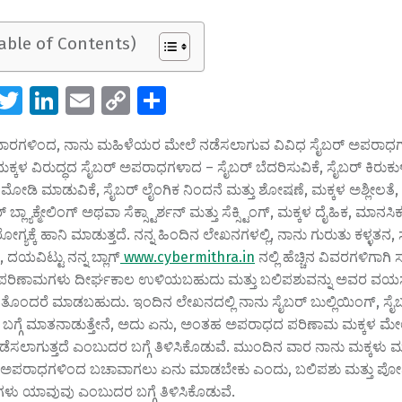
Table of Contents)
W
T
Li
E
C
S
h
wi
n
m
o
h
ಾರಗಳಿಂದ, ನಾನು ಮಹಿಳೆಯರ ಮೇಲೆ ನಡೆಸಲಾಗುವ ವಿವಿಧ ಸೈಬರ್ ಅಪರಾಧಗಳ
t
tt
k
ai
p
ar
್ದೆ. ಮಕ್ಕಳ ವಿರುದ್ಧದ ಸೈಬರ್ ಅಪರಾಧಗಳಾದ – ಸೈಬರ್ ಬೆದರಿಸುವಿಕೆ, ಸೈಬರ್ ಕಿರುಕ
er
e
l
y
e
 ಮೋಡಿ ಮಾಡುವಿಕೆ, ಸೈಬರ್ ಲೈಂಗಿಕ ನಿಂದನೆ ಮತ್ತು ಶೋಷಣೆ, ಮಕ್ಕಳ ಅಶ್ಲೀಲತೆ,
A
dI
Li
 ಬ್ಲ್ಯಾಕ್ಮೇಲಿಂಗ್ ಅಥವಾ ಸೆಕ್ಸ್ಟಾರ್ಶನ್ ಮತ್ತು ಸೆಕ್ಸ್ಟಿಂಗ್, ಮಕ್ಕಳ ದೈಹಿಕ, ಮಾನಸಿ
್ಯಕ್ಕೆ ಹಾನಿ ಮಾಡುತ್ತದೆ. ನನ್ನ ಹಿಂದಿನ ಲೇಖನಗಳಲ್ಲಿ, ನಾನು ಗುರುತು ಕಳ್ಳತನ, ಸೆಕ್
p
n
n
 ದಯವಿಟ್ಟು ನನ್ನ ಬ್ಲಾಗ್
www.cybermithra.in
ನಲ್ಲಿ ಹೆಚ್ಚಿನ ವಿವರಗಳಿಗಾಗಿ 
p
k
 ಪರಿಣಾಮಗಳು ದೀರ್ಘಕಾಲ ಉಳಿಯಬಹುದು ಮತ್ತು ಬಲಿಪಶುವನ್ನು ಅವರ ವಯ
 ತೊಂದರೆ ಮಾಡಬಹುದು. ಇಂದಿನ ಲೇಖನದಲ್ಲಿ ನಾನು ಸೈಬರ್ ಬುಲ್ಲಿಯಿಂಗ್, ಸೈಬ
ಿಂಗ್ ಬಗ್ಗೆ ಮಾತನಾಡುತ್ತೇನೆ, ಅದು ಏನು, ಅಂತಹ ಅಪರಾಧದ ಪರಿಣಾಮ ಮಕ್ಕಳ ಮೇಲೆ
ಡೆಸಲಾಗುತ್ತದೆ ಎಂಬುದರ ಬಗ್ಗೆ ತಿಳಿಸಿಕೊಡುವೆ. ಮುಂದಿನ ವಾರ ನಾನು ಮಕ್ಕಳು ಮ
ಅಪರಾಧಗಳಿಂದ ಬಚಾವಾಗಲು ಏನು ಮಾಡಬೇಕು ಎಂದು, ಬಲಿಪಶು ಮತ್ತು ಪೋಷ
ಳು ಯಾವುವು ಎಂಬುದರ ಬಗ್ಗೆ ತಿಳಿಸಿಕೊಡುವೆ.