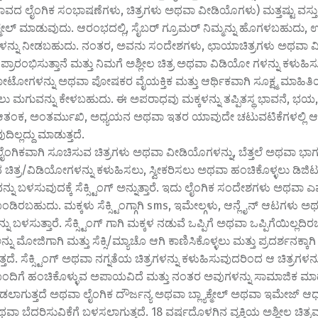
ವಭಾವದ ಲೈಂಗಿಕ ಸಂಭಾಷಣೆಗಳು, ಚಿತ್ರಗಳು ಅಥವಾ ವೀಡಿಯೊಗಳು) ಮತ್ತಷ್ಟು ವಸ್ತುಗ
್ಯಾಕ್ಮೇಲ್ ಮಾಡುವುದು. ಆರಂಭದಲ್ಲಿ, ಸೈಬರ್ ಗ್ರೂಮರ್ ನಿಮ್ಮನ್ನು ಹೊಗಳಬಹುದು
ನ್ನು ನೀಡಬಹುದು. ನಂತರ, ಅವನು ಸಂದೇಶಗಳು, ಛಾಯಾಚಿತ್ರಗಳು ಅಥವಾ ವ
್ರಾರಂಭಿಸುತ್ತಾನೆ ಮತ್ತು ನಿಮಗೆ ಅಶ್ಲೀಲ ಚಿತ್ರ ಅಥವಾ ವಿಡಿಯೋ ಗಳನ್ನು ಕಳುಹಿಸ
 ಫೋಟೋಗಳನ್ನು ಅಥವಾ ಪೋಷಕರ ವೈಯಕ್ತಿಕ ಮತ್ತು ಆರ್ಥಿಕವಾಗಿ ಸೂಕ್ಷ್ಮ ಮಾಹಿತಿ
ಲು ಮಗುವನ್ನು ಕೇಳಬಹುದು. ಈ ಅಪರಾಧವು ಮಕ್ಕಳನ್ನು ತಪ್ಪಿತಸ್ಥ ಭಾವನೆ, ಭಯ, 
ಆತಂಕ, ಅಂತರ್ಮುಖಿ, ಅಧ್ಯಯನ ಅಥವಾ ಇತರ ಯಾವುದೇ ಚಟುವಟಿಕೆಗಳಲ್ಲಿ ಆಸಕ
ಿಲ್ಲದ್ದು ಮಾಡುತ್ತದೆ.
ಲೈಂಗಿಕವಾಗಿ ಸೂಚಿಸುವ ಚಿತ್ರಗಳು ಅಥವಾ ವೀಡಿಯೊಗಳನ್ನು, ಬೆತ್ತಲೆ ಅಥವಾ ಭಾ
ದ ಚಿತ್ರ/ವಿಡಿಯೋಗಳನ್ನು ಕಳುಹಿಸಲು, ಸ್ವೀಕರಿಸಲು ಅಥವಾ ಹಂಚಿಕೊಳ್ಳಲು ಡಿಜಿ
ವನ್ನು ಬಳಸುವುದಕ್ಕೆ ಸೆಕ್ಸ್ಟಿಂಗ್ ಅನ್ನುತ್ತಾರೆ. ಇದು ಲೈಂಗಿಕ ಸಂದೇಶಗಳು ಅಥವಾ
ಿರಬಹುದು. ಮಕ್ಕಳು ಸೆಕ್ಸ್ಟಿಂಗ್ಗಾಗಿ sms, ಇಮೇಲ್ಗಳು, ಆನ್ಲೈನ್ ಆಟಗಳು 
ು ಬಳಸುತ್ತಾರೆ. ಸೆಕ್ಸ್ಟಿಂಗ್ ಗಾಗಿ ಮಕ್ಕಳ ನಡುವೆ ಒಪ್ಪಿಗೆ ಅಥವಾ ಒಪ್ಪಿಗೆಯಿಲ್ಲದಿ
 ಅನ್ನು ಮೋಜಿಗಾಗಿ ಮತ್ತು ಸೆಕ್ಸಿ/ಮ್ಯಾಚೊ ಆಗಿ ಕಾಣಿಸಿಕೊಳ್ಳಲು ಮತ್ತು ಪ್ರದರ್ಶನಕ್ಕಾಗಿ
ದೆ. ಸೆಕ್ಸ್ಟಿಂಗ್ ಅಥವಾ ನಗ್ನತೆಯ ಚಿತ್ರಗಳನ್ನು ಕಳುಹಿಸುವುದರಿಂದ ಆ ಚಿತ್ರಗಳನ್ನು 
ಂದಿಗೆ ಹಂಚಿಕೊಳ್ಳುವ ಅಪಾಯವಿದೆ ಮತ್ತು ನಂತರ ಅವುಗಳನ್ನು ಸಾಮಾಜಿಕ ಮಾಧ
ಡಲಾಗುತ್ತದೆ ಅಥವಾ ಲೈಂಗಿಕ ದೌರ್ಜನ್ಯ ಅಥವಾ ಬ್ಲ್ಯಾಕ್ಮೇಲ್ ಅಥವಾ ಇಮೇಜ್ ಆಧ
ವಾ ಬೆದರಿಸುವಿಕೆಗೆ ಬಳಸಲಾಗುತ್ತದೆ. 18 ವರ್ಷದೊಳಗಿನ ವ್ಯಕ್ತಿಯ ಅಶ್ಲೀಲ ಚಿತ್ರವ