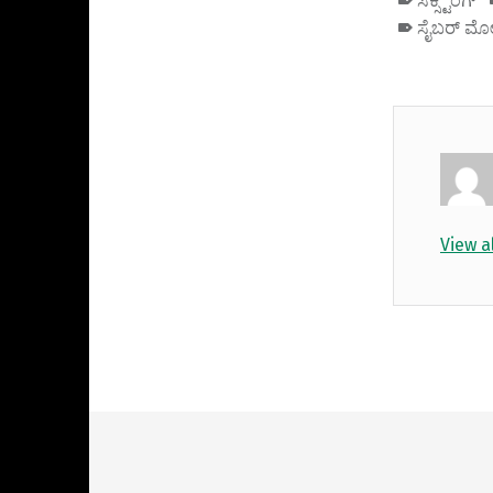
ಸೆಕ್ಸ್ಟಿಂಗ್
ಸೈಬರ್ ಮೋ
View a
Skip back to main navigation