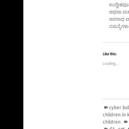
ಉದ್ದೇಶಪೂರ
ಅಥವಾ ಮಕ್ಕ
ಅಪರಾಧ ವಾಗು
ಸಮಸ್ಯೆಗಳು
Like this:
Loading...
cyber bu
children in
children