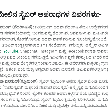
ಮೇಲಿನ ಸೈಬರ್ ಅಪರಾಧಗಳ ವಿವರಗಳು:-
ಲಿಯಿಂಗ್ (ಬೆದರಿಸುವಿಕೆ) :
ಬುಲ್ಲಿಯಿಂಗ್ ಅಥವಾ ಬೆದರಿಸುವಿಕೆಯು ಉದ್ದೇಶಪೂರ್
ಿತ ನಡವಳಿಕೆಯಾಗಿದ್ದು, ಬಲಿಪಶುವನ್ನು ಹೆದರಿಸುವ, ಅವಮಾನಿಸುವ, ಮುಜುಗರಕ
 ಬೆದರಿಸುವ, ಕೋಪಗೊಳಿಸುವ ಅಥವಾ ನಾಚಿಕೆ ಪಡಿಸುವ ಗುರಿಯನ್ನು ಹೊಂದಿದೆ.
ಕೆ ಡಿಜಿಟಲ್ ತಂತ್ರಜ್ಞಾನಗಳಾದ sms ಸಂದೇಶಗಳು, ಇಮೇಲ್ಗಳು, ಆನ್ಲೈನ್ ಆಟಗಳಲ್
p,
YouTube
, Snapchat, Instagram ಮತ್ತು Facebook ನಂತಹ ಸಾಮಾ
್ಲಿ ವಿವಿಧ ರೀತಿಯಲ್ಲಿ ನಡೆಯುತ್ತದೆ. ಇಂಟರ್ನೆಟ್ ಪ್ರವೇಶವನ್ನು ಒದಗಿಸಿದರೆ 
ಮತ್ತು ಯಾವುದೇ ಸ್ಥಳದಲ್ಲಿ ಸಂಭವಿಸಬಹುದು. ಈ ಅಪರಾಧವು ಮಕ್ಕಳನ್ನು ಸ್ವ
ನ್ನತೆ, ಆತಂಕ, ಭಯ ಮತ್ತು ಅಧ್ಯಯನ ಅಥವಾ ಯಾವುದೇ ಚಟುವಟಿಕೆಗಳಲ್ಲಿ ಆಸಕ್ತ
ಿಲ್ಲದ್ದು ಮಾಡುತ್ತದೆ.
ಿ ಮಾಡುವಿಕೆ(ಗ್ರೂಮಿಂಗ್):
ಸೈಬರ್ ಗ್ರೂಮಿಂಗ್ ಅಥವಾ ಸೈಬರ್ ಮೋಡಿ ಮಾಡು
ಸಾಮಾನ್ಯವಾಗಿ ಮಕ್ಕಳಂತೆ ನಟಿಸುವ ವಯಸ್ಕರು) ಆನ್ಲೈನ್ನಲ್ಲಿ ಮಗುವಿನೊಂದಿಗೆ 
ಾರೆ ಮತ್ತು ಲೈಂಗಿಕ ನಿಂದನೆ, ಲೈಂಗಿಕ ಶೋಷಣೆ ಅಥವಾ ಕಳ್ಳಸಾಗಣೆಯ ಭವಿಷ್ಯದ ಉದ
ಸಂಪರ್ಕವನ್ನು ನಿರ್ಮಿಸುತ್ತಾರೆ. ಸೈಬರ್ ಗ್ರೂಮಿಂಗ್ನ ಮುಖ್ಯ ಗುರಿಗಳೆಂದರೆ: ಮಗುವ
್ನು ಗಳಿಸುವುದು, ಮಗುವಿನಿಂದ ನಿಕಟ ಮತ್ತು ವೈಯಕ್ತಿಕ ಡೇಟಾವನ್ನು ಪಡೆಯುವುದು