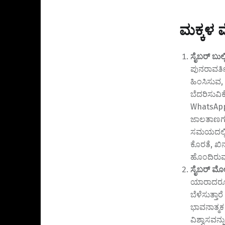
ಮಕ್ಕಳ 
ಸೈಬರ್ ಬುಲ್
ಪುನರಾವರ್ತ
ಹಿಂಸಿಸುವ,
ಬೆದರಿಸುವಿ
WhatsAp
ಜಾಲತಾಣಗಳಲ
ಸಮಯದಲ್ಲಿ 
ಕೊರತೆ, ಖಿ
ಹೊಂದಿರುವುದ
ಸೈಬರ್ ಮೋಡ
ಯಾರಾದರೂ (
ಬೆಳೆಸುತ್ತ
ಭಾವನಾತ್ಮಕ 
ವಿಶ್ವಾಸವನ