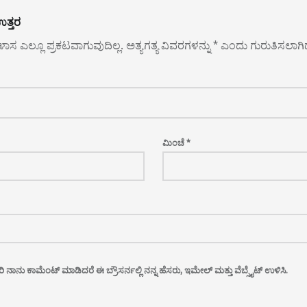
ತ್ತರ
ಿಳಾಸ ಎಲ್ಲೂ ಪ್ರಕಟವಾಗುವುದಿಲ್ಲ.
ಅತ್ಯಗತ್ಯ ವಿವರಗಳನ್ನು
*
ಎಂದು ಗುರುತಿಸಲಾಗಿ
ಮಿಂಚೆ
*
 ನಾನು ಕಾಮೆಂಟ್ ಮಾಡಿದರೆ ಈ ಬ್ರೌಸರ್ನಲ್ಲಿ ನನ್ನ ಹೆಸರು, ಇಮೇಲ್ ಮತ್ತು ವೆಬ್ಸೈಟ್ ಉಳಿಸಿ.