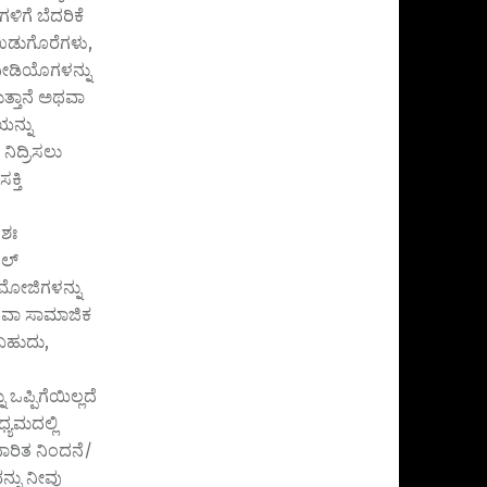
ಳಿಗೆ ಬೆದರಿಕೆ
, ಉಡುಗೊರೆಗಳು,
ೀಡಿಯೊಗಳನ್ನು
ುತ್ತಾನೆ ಅಥವಾ
ಯನ್ನು
ನಿದ್ರಿಸಲು
್ತಿ
ಗಶಃ
ಟಲ್
 ಎಮೋಜಿಗಳನ್ನು
ಅಥವಾ ಸಾಮಾಜಿಕ
ರಬಹುದು,
ಒಪ್ಪಿಗೆಯಿಲ್ಲದೆ
್ಯಮದಲ್ಲಿ
ಾರಿತ ನಿಂದನೆ/
ನ್ನು ನೀವು