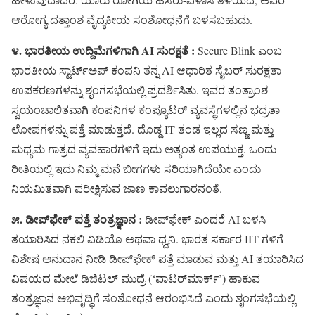
ಆರೋಗ್ಯ ದತ್ತಾಂಶ ವೈದ್ಯಕೀಯ ಸಂಶೋಧನೆಗೆ ಬಳಸಬಹುದು.
೪. ಭಾರತೀಯ ಉದ್ದಿಮೆಗಳಿಗಾಗಿ AI ಸುರಕ್ಷತೆ :
Secure Blink ಎಂಬ
ಭಾರತೀಯ ಸ್ಟಾರ್ಟ್‌ಅಪ್ ಕಂಪನಿ ತನ್ನ AI ಆಧಾರಿತ ಸೈಬರ್ ಸುರಕ್ಷತಾ
ಉಪಕರಣಗಳನ್ನು ಶೃಂಗಸಭೆಯಲ್ಲಿ ಪ್ರದರ್ಶಿಸಿತು. ಇವರ ತಂತ್ರಾಂಶ
ಸ್ವಯಂಚಾಲಿತವಾಗಿ ಕಂಪನಿಗಳ ಕಂಪ್ಯೂಟರ್ ವ್ಯವಸ್ಥೆಗಳಲ್ಲಿನ ಭದ್ರತಾ
ಲೋಪಗಳನ್ನು ಪತ್ತೆ ಮಾಡುತ್ತದೆ. ದೊಡ್ಡ IT ತಂಡ ಇಲ್ಲದ ಸಣ್ಣ ಮತ್ತು
ಮಧ್ಯಮ ಗಾತ್ರದ ವ್ಯವಹಾರಗಳಿಗೆ ಇದು ಅತ್ಯಂತ ಉಪಯುಕ್ತ. ಒಂದು
ರೀತಿಯಲ್ಲಿ ಇದು ನಿಮ್ಮ ಮನೆ ಬೀಗಗಳು ಸರಿಯಾಗಿದೆಯೇ ಎಂದು
ನಿಯಮಿತವಾಗಿ ಪರೀಕ್ಷಿಸುವ ಜಾಣ ಕಾವಲುಗಾರನಂತೆ.
೫. ಡೀಪ್‌ಫೇಕ್ ಪತ್ತೆ ತಂತ್ರಜ್ಞಾನ :
ಡೀಪ್‌ಫೇಕ್ ಎಂದರೆ AI ಬಳಸಿ
ತಯಾರಿಸಿದ ನಕಲಿ ವಿಡಿಯೊ ಅಥವಾ ಧ್ವನಿ. ಭಾರತ ಸರ್ಕಾರ IIT ಗಳಿಗೆ
ವಿಶೇಷ ಅನುದಾನ ನೀಡಿ ಡೀಪ್‌ಫೇಕ್ ಪತ್ತೆ ಮಾಡುವ ಮತ್ತು AI ತಯಾರಿಸಿದ
ವಿಷಯದ ಮೇಲೆ ಡಿಜಿಟಲ್ ಮುದ್ರೆ (‘ವಾಟರ್‌ಮಾರ್ಕ್’) ಹಾಕುವ
ತಂತ್ರಜ್ಞಾನ ಅಭಿವೃದ್ಧಿಗೆ ಸಂಶೋಧನೆ ಆರಂಭಿಸಿದೆ ಎಂದು ಶೃಂಗಸಭೆಯಲ್ಲಿ