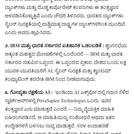
ಬ್ಯಾಂಕ್‌ಗಳು ಮತ್ತು ದೊಡ್ಡ ಕಾರ್ಪೊರೇಟ್ ಕಂಪನಿಗಳು ಈ ತಂತ್ರಜ್ಞಾನ
ಅಳವಡಿಸಿಕೊಳ್ಳುತ್ತಿವೆ ಎಂದು ಚೌಧರಿ ತಿಳಿಸಿದರು. ಭಾರತದ ಬ್ಯಾಂಕ್‌ಗಳು
ಸೈಬರ್ ಸುರಕ್ಷತೆಯಲ್ಲಿ ಪಾಶ್ಚಿಮಾತ್ಯ ರಾಷ್ಟ್ರಗಳ ಬ್ಯಾಂಕ್‌ಗಳಿಗಿಂತ ಮುಂದಿವೆ
ಎಂದು ಅವರು ಶ್ಲಾಘಿಸಿದರು.
೨. IBM ಮತ್ತು ಭಾರತ ಸರ್ಕಾರದ ಐತಿಹಾಸಿಕ ಒಡಂಬಡಿಕೆ :
ಶೃಂಗಸಭೆಯ
ಅತ್ಯಂತ ಮಹತ್ವದ ಘೋಷಣೆಗಳಲ್ಲಿ ಒಂದೆಂದರೆ — IBM ಮತ್ತು ಭಾರತ
ಸರ್ಕಾರದ ನಡುವಿನ ಒಪ್ಪಂದ. ಈ ಒಪ್ಪಂದದ ಪ್ರಕಾರ, ದೇಶದ ಒಂದು ಲಕ್ಷ
ಯುವಕ-ಯುವತಿಯರಿಗೆ AI, ಸೈಬರ್ ಸುರಕ್ಷತೆ ಮತ್ತು ಕ್ವಾಂಟಮ್
ಕಂಪ್ಯೂಟಿಂಗ್ ತರಬೇತಿ IBM ನಿಂದ ನೀಡಲಾಗುವುದು.
೩. ಗೋಪ್ಯತಾ ರಕ್ಷಣೆಯ AI :
‘ಇಂಡಿಯಾ AI ಎಕ್ಸ್‌ಪೋ’ದಲ್ಲಿ ಗಮನ ಸೆಳೆದ
ಸ್ಟಾರ್ಟ್‌ಅಪ್‌ಗಳಲ್ಲಿ PrivaSapien Technologies ಒಂದು. ಇವರ
ತಂತ್ರಜ್ಞಾನ ಏನು ಮಾಡುತ್ತದೆ ಎಂದರೆ — ನಿಮ್ಮ ವೈಯಕ್ತಿಕ ಮಾಹಿತಿ
ಬಹಿರಂಗಪಡಿಸದೆ, ಆ ಮಾಹಿತಿಯನ್ನು ಸಂಶೋಧನೆ ಅಥವಾ ಇತರ
ಉದ್ದೇಶಗಳಿಗೆ ಬಳಸಲು ಸಾಧ್ಯ ಮಾಡುತ್ತದೆ. ಸರಳ ಉದಾಹರಣೆ
ಹೇಳುವುದಾದರೆ: ಯಾರು ರೋಗಿಯ ಹೆಸರು-ವಿಳಾಸ ತಿಳಿಯದೆ, ಅವರ