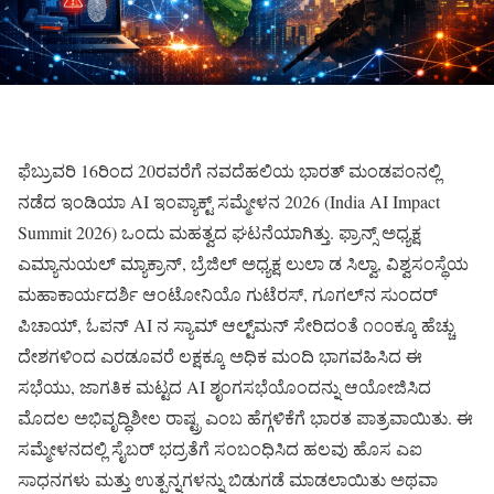
ಫೆಬ್ರುವರಿ 16ರಿಂದ 20ರವರೆಗೆ ನವದೆಹಲಿಯ ಭಾರತ್ ಮಂಡಪಂನಲ್ಲಿ
ನಡೆದ ಇಂಡಿಯಾ AI ಇಂಪ್ಯಾಕ್ಟ್ ಸಮ್ಮೇಳನ 2026 (India AI Impact
Summit 2026) ಒಂದು ಮಹತ್ವದ ಘಟನೆಯಾಗಿತ್ತು. ಫ್ರಾನ್ಸ್ ಅಧ್ಯಕ್ಷ
ಎಮ್ಯಾನುಯಲ್ ಮ್ಯಾಕ್ರಾನ್, ಬ್ರೆಜಿಲ್ ಅಧ್ಯಕ್ಷ ಲುಲಾ ಡ ಸಿಲ್ವಾ, ವಿಶ್ವಸಂಸ್ಥೆಯ
ಮಹಾಕಾರ್ಯದರ್ಶಿ ಆಂಟೋನಿಯೊ ಗುಟೆರಸ್, ಗೂಗಲ್‌ನ ಸುಂದರ್
ಪಿಚಾಯ್, ಓಪನ್‌ AI ನ ಸ್ಯಾಮ್ ಆಲ್ಟ್‌ಮನ್ ಸೇರಿದಂತೆ ೧೦೦ಕ್ಕೂ ಹೆಚ್ಚು
ದೇಶಗಳಿಂದ ಎರಡೂವರೆ ಲಕ್ಷಕ್ಕೂ ಅಧಿಕ ಮಂದಿ ಭಾಗವಹಿಸಿದ ಈ
ಸಭೆಯು, ಜಾಗತಿಕ ಮಟ್ಟದ AI ಶೃಂಗಸಭೆಯೊಂದನ್ನು ಆಯೋಜಿಸಿದ
ಮೊದಲ ಅಭಿವೃದ್ಧಿಶೀಲ ರಾಷ್ಟ್ರ ಎಂಬ ಹೆಗ್ಗಳಿಕೆಗೆ ಭಾರತ ಪಾತ್ರವಾಯಿತು. ಈ
ಸಮ್ಮೇಳನದಲ್ಲಿ ಸೈಬರ್ ಭದ್ರತೆಗೆ ಸಂಬಂಧಿಸಿದ ಹಲವು ಹೊಸ ಎಐ
ಸಾಧನಗಳು ಮತ್ತು ಉತ್ಪನ್ನಗಳನ್ನು ಬಿಡುಗಡೆ ಮಾಡಲಾಯಿತು ಅಥವಾ