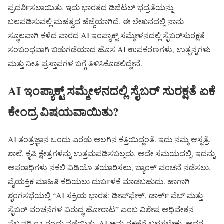
ಪ್ರದರ್ಶಿಸಲಾಯಿತು. ಇದು ಭಾರತದ ಡಿಜಿಟಲ್ ಭದ್ರತೆಯನ್ನು
ಬಲಪಡಿಸುವಲ್ಲಿ ಮಹತ್ವದ ಹೆಜ್ಜೆಯಾಗಿದೆ. ಈ ಲೇಖನದಲ್ಲಿ ನಾನು
ಸ್ಥೂಲವಾಗಿ ಕಳೆದ ವಾರದ AI ಇಂಪ್ಯಾಕ್ಟ್ ಸಮ್ಮೇಳನದಲ್ಲಿ ಸೈಬರ್‌ಸುರಕ್ಷತೆ
ಸಂಬಂಧವಾಗಿ ಬಿಡುಗಡೆಯಾದ ಹೊಸ AI ಉಪಕರಣಗಳು, ಉತ್ಪನ್ನಗಳು
ಮತ್ತು ನೀತಿ ಪ್ರಸ್ತಾಪಗಳ ಬಗ್ಗೆ ತಿಳಿಸಿಕೊಡಲಿದ್ದೇನೆ.
AI ಇಂಪ್ಯಾಕ್ಟ್ ಸಮ್ಮೇಳನದಲ್ಲಿ ಸೈಬರ್ ಸುರಕ್ಷತೆ ಏಕೆ
ಕೇಂದ್ರ ವಿಷಯವಾಯಿತು?
AI ತಂತ್ರಜ್ಞಾನ ಒಂದು ಎರಡು ಅಲಗಿನ ಕತ್ತಿಯಿದ್ದಂತೆ. ಇದು ನಮ್ಮ ಆಸ್ಪತ್ರೆ,
ಶಾಲೆ, ಕೃಷಿ ಕ್ಷೇತ್ರಗಳನ್ನು ಉತ್ತಮಪಡಿಸಬಲ್ಲದು. ಅದೇ ಸಮಯದಲ್ಲಿ, ಇದನ್ನು
ಅಪರಾಧಿಗಳು ನಕಲಿ ವಿಡಿಯೊ ತಯಾರಿಸಲು, ಬ್ಯಾಂಕ್ ವಂಚನೆ ನಡೆಸಲು,
ವೈಯಕ್ತಿಕ ಮಾಹಿತಿ ಕದಿಯಲು ದುರ್ಬಳಕೆ ಮಾಡಬಹುದು. ಹಾಗಾಗಿ
ಶೃಂಗಸಭೆಯಲ್ಲಿ “AI ಸಕ್ರಿಯ ಭಾರತ: ಡೀಪ್‌ಫೇಕ್, ಡಾರ್ಕ್ ವೆಬ್ ಮತ್ತು
ಸೈಬರ್ ವಂಚನೆಗಳ ವಿರುದ್ಧ ಹೋರಾಟ” ಎಂಬ ವಿಶೇಷ ಅಧಿವೇಶನ
ಫೆಬ್ರವರಿ ೧೭ ರಂದು ನಡೆಯಿತು. AI ಅನ್ನು ರಕ್ಷಣೆಗೆ ಬಳಸಬೇಕು, ಅದರ