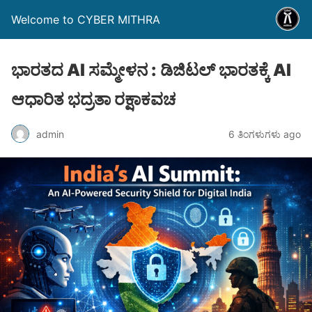
Welcome to CYBER MITHRA
ಭಾರತದ AI ಸಮ್ಮೇಳನ : ಡಿಜಿಟಲ್ ಭಾರತಕ್ಕೆ AI
ಆಧಾರಿತ ಭದ್ರತಾ ರಕ್ಷಾಕವಚ
admin
6 ತಿಂಗಳುಗಳು ago