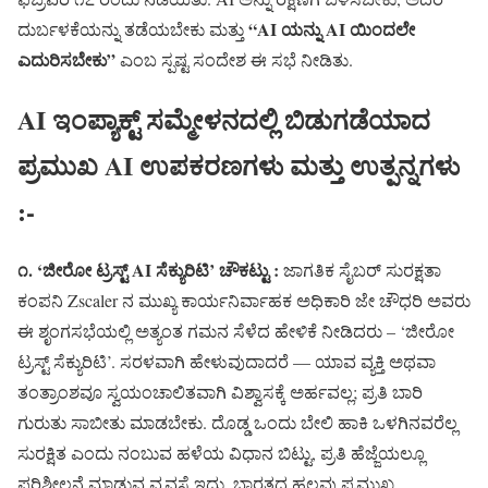
“AI ಯನ್ನು AI ಯಿಂದಲೇ
ದುರ್ಬಳಕೆಯನ್ನು ತಡೆಯಬೇಕು ಮತ್ತು
ಎದುರಿಸಬೇಕು”
ಎಂಬ ಸ್ಪಷ್ಟ ಸಂದೇಶ ಈ ಸಭೆ ನೀಡಿತು.
AI ಇಂಪ್ಯಾಕ್ಟ್ ಸಮ್ಮೇಳನದಲ್ಲಿ ಬಿಡುಗಡೆಯಾದ
ಪ್ರಮುಖ AI ಉಪಕರಣಗಳು ಮತ್ತು ಉತ್ಪನ್ನಗಳು
:-
೧. ‘ಜೀರೋ ಟ್ರಸ್ಟ್ AI ಸೆಕ್ಯುರಿಟಿ’ ಚೌಕಟ್ಟು :
ಜಾಗತಿಕ ಸೈಬರ್ ಸುರಕ್ಷತಾ
ಕಂಪನಿ Zscaler ನ ಮುಖ್ಯ ಕಾರ್ಯನಿರ್ವಾಹಕ ಅಧಿಕಾರಿ ಜೇ ಚೌಧರಿ ಅವರು
ಈ ಶೃಂಗಸಭೆಯಲ್ಲಿ ಅತ್ಯಂತ ಗಮನ ಸೆಳೆದ ಹೇಳಿಕೆ ನೀಡಿದರು – ‘ಜೀರೋ
ಟ್ರಸ್ಟ್ ಸೆಕ್ಯುರಿಟಿ’. ಸರಳವಾಗಿ ಹೇಳುವುದಾದರೆ — ಯಾವ ವ್ಯಕ್ತಿ ಅಥವಾ
ತಂತ್ರಾಂಶವೂ ಸ್ವಯಂಚಾಲಿತವಾಗಿ ವಿಶ್ವಾಸಕ್ಕೆ ಅರ್ಹವಲ್ಲ; ಪ್ರತಿ ಬಾರಿ
ಗುರುತು ಸಾಬೀತು ಮಾಡಬೇಕು. ದೊಡ್ಡ ಒಂದು ಬೇಲಿ ಹಾಕಿ ಒಳಗಿನವರೆಲ್ಲ
ಸುರಕ್ಷಿತ ಎಂದು ನಂಬುವ ಹಳೆಯ ವಿಧಾನ ಬಿಟ್ಟು, ಪ್ರತಿ ಹೆಜ್ಜೆಯಲ್ಲೂ
ಪರಿಶೀಲನೆ ಮಾಡುವ ವ್ಯವಸ್ಥೆ ಇದು. ಭಾರತದ ಹಲವು ಪ್ರಮುಖ