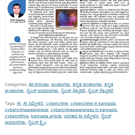
Categories:
All Articles
,
ಅಂಕಣಗಳು
,
ಕನ್ನಡ ಅಂಕಣಗಳು
,
ಕನ್ನಡ
ಅಂಕಣಗಳು
,
ಸೈಬರ್ ಅಪರಾಧಗಳು
,
ಸೈಬರ್‌ ಸೆಕ್ಯುರಿಟಿ
,
ಸೈಬರ್ ಸೆಕ್ಯೂರಿಟಿ
Tags:
AI
,
AI ಸಮ್ಮೇಳನ
,
cybercrime
,
cybercrime in kannada
,
cybercrimeawareness
,
cybercrimeawareness in kannada
,
cybermithra
,
kannada article
,
ಭಾರತದ AI ಸಮ್ಮೇಳನ
,
ಸೈಬರ್
ಅಪರಾಧಗಳು
,
ಸೈಬರ್ ಕ್ರೈಂ