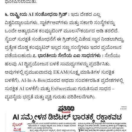
ಘೋಷಿಸಲಾಯಿತು.
೬. ರಾಷ್ಟ್ರೀಯ AI ಸಂಶೋಧನಾ ಗ್ರಿಡ್ :
ಇದು ದೇಶದ ಎಲ್ಲ
ವಿಶ್ವವಿದ್ಯಾಲಯಗಳು, ಸ್ಟಾರ್ಟ್‌ಅಪ್‌ಗಳು ಮತ್ತು ಸರ್ಕಾರಿ ಸಂಸ್ಥೆಗಳನ್ನು
ಒಂದೇ ಅತ್ಯಾಧುನಿಕ ಕಂಪ್ಯೂಟಿಂಗ್ ಮೂಲಸೌಕರ್ಯದ ಅಡಿ ತರಲಿದೆ.
ಸೈಬರ್ ಸುರಕ್ಷತೆ ಸಂಶೋಧನೆಗೆ ಈ ಗ್ರಿಡ್‌ನಲ್ಲಿ ವಿಶೇಷ ಸ್ಥಾನ ನೀಡಲಾಗಿದ್ದು,
ಪ್ರತ್ಯೇಕ ದೊಡ್ಡ ಕಂಪ್ಯೂಟರ್ ಇಲ್ಲದ ಸಣ್ಣ ಸಂಸ್ಥೆಗಳೂ ಇದರ ಪ್ರಯೋಜನ
೭. ಭಾರತೀಯ ಸೇನೆಯ ಎಐ ಸಾಧನಗಳು :
ಪಡೆಯಬಹುದು.
ಸೇನೆಯು
ಹಲವು AI ದ್ವಿಪ್ರಯೋಜನ ಬಳಕೆ ಸಾಮರ್ಥ್ಯಗಳನ್ನು ಪ್ರದರ್ಶಿಸಿತು.
ಅವುಗಳಲ್ಲಿ ಪ್ರಮುಖವಾದವು EKAM(ಸೂಕ್ಷ್ಮ ಮಾಹಿತಿಗಳ ಸುರಕ್ಷಿತ
ಬಳಕೆಗೆ), AI-In-A-Box(ದೂರದ ಅಥವಾ ಸಂಪರ್ಕರಹಿತ ಪ್ರದೇಶಗಳಲ್ಲಿ
ಸುರಕ್ಷಿತ AI ಬಳಕೆಗೆ) ಮತ್ತು ExFace(ಮುಖ ಗುರುತಿಸುವ ಸಾಧನ –
ವ್ಯವಸ್ಥೆಯ ಭದ್ರತೆ ಮತ್ತು ವ್ಯಕ್ತಿ ಗುರುತು ಪರಿಶೀಲನೆಗಾಗಿ).