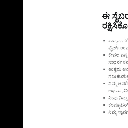
ಈ ಸೈಬರ
ರಕ್ಷಿಸಿಕ
ಸಾದ್ಯವಾದರ
ವೈರ್ಡ್ ಉ
ಕೇವಲ ಎನ್ಕ
ಸಾಧನಗಳನ್ನು
ಉತ್ತಮ ಆಂಟಿ
ನವೀಕರಿಸುತ್ತ
ನಿಮ್ಮ ಆಪರೇ
ಅಥವಾ ನವೀ
ನೀವು ನಿಮ
ಕಂಪ್ಯೂಟರ್
ನಿಮ್ಮ ಸ್ನ