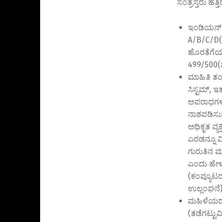
ಸಂತ್ರಸ್ತರು ಹ
ಇಂಡಿಯನ್ ಪ
A/B/C/D(ಮ
ಹೊರತೆಗೆಯುವು
499/500(ಮಾ
ಮಾಹಿತಿ ತಂತ
ಸಿಸ್ಟಮ್, ಇ
ಅಪರಾಧಗಳಿಗೆ
ನಾಶಪಡಿಸುವ
ಅಧಿಕೃತ ವ್ಯ
ಎರಡನ್ನೂ ವಿ
ಗುರುತಿನ 
ಎಂದು ಹೇಳುತ
(ಕಂಪ್ಯೂಟರ್
ಉಲ್ಲಂಘನೆ),
ಮಹಿಳೆಯರ ಅ
(ತಡೆಗಟ್ಟು