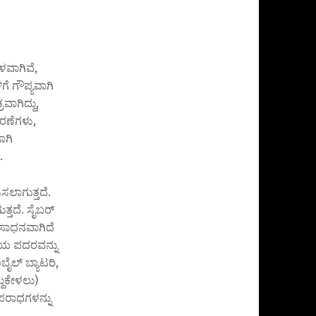
ರಳವಾಗಿವೆ,
ೆ ಗೌಪ್ಯವಾಗಿ
ಾಗಿದ್ದು,
ರಣೆಗಳು,
ಾಗಿ
.
ಲಾಗುತ್ತದೆ.
್ತದೆ. ಸೈಬರ್
 ಸಾಧನವಾಗಿದೆ
ತೆಯ ಪದರವನ್ನು
ಬೈಲ್ ಬ್ಯಾಟರಿ,
ದುಕೇಳಲು)
ಅಪರಾಧಗಳನ್ನು