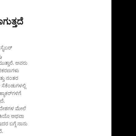
ುತ್ತದೆ
 ಸೈಬರ್
,
ಯುತ್ತಾರೆ. ಅವರು
ವ ಉಪಕರಣಗಳು
ತ್ತು ನಂತರ
 ಸೆಕೆಂಡುಗಳಲ್ಲಿ
ಯಾಕರ್‌ಗಳಿಗೆ
ದೆ.
ರದೇಶಗಳ ಮೇಲೆ
ವೀಡಿಯೊ ಅಥವಾ
ದರ ಬಗ್ಗೆ ನಾನು
ೆ.