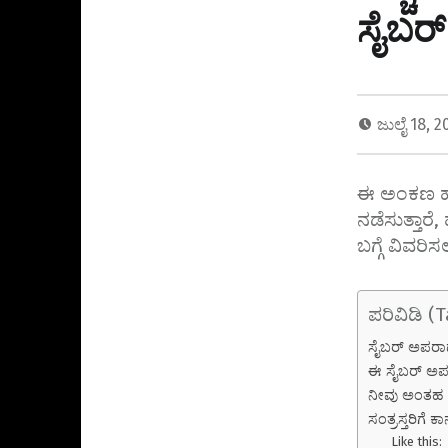
y
a
ಸೈಬರ್
I
L
r
n
i
e
n
ಜುಲೈ 18, 
k
ಈ ಅಂಕಣ ಹೊಸ
ನಡೆಸುತ್ತಾರೆ
ಬಗ್ಗೆ ವಿವರಿಸ
ಪರಿವಿಡಿ (
ಸೈಬರ್ ಅಪರಾಧಗ
ಈ ಸೈಬರ್ ಅಪರಾ
ನೀವು ಅಂತಹ ಸೈ
ಸಂತ್ರಸ್ತರಿಗೆ
Like this: