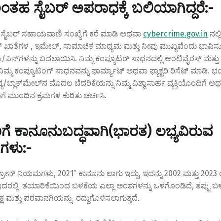
ಂತಹ ಸೈಬರ್ ಅಪರಾಧಕ್ಕೆ ಬಲಿಯಾಗಿದ್ದರೆ:-
0 ಸೈಬರ್ ಸಹಾಯವಾಣಿ ಸಂಖ್ಯೆಗೆ ಕರೆ ಮಾಡಿ ಅಥವಾ
cybercrime.gov.in
ನಲ್ಲ
ಿಂಗ್ ಖಾತೆಗಳ , ಇಮೇಲ್, ಸಾಮಾಜಿಕ ಮಾಧ್ಯಮ ಮತ್ತು ನೀವು ಮುಖ್ಯವೆಂದು ಭಾವಿ
ು/ಪಿನ್‌ಗಳನ್ನು ಬದಲಾಯಿಸಿ. ನಿಮ್ಮ ಕಂಪ್ಯೂಟರ್ ಸಾಧನದಲ್ಲಿ ಆಂಟಿವೈರಸ್ ಮತ್ತ
, ನಿಮ್ಮ ಕಂಪ್ಯೂಟಿಂಗ್ ಸಾಧನವನ್ನು ಫಾರ್ಮ್ಯಾಟ್ ಅಥವಾ ಫ್ಯಾಕ್ಟರಿ ರಿಸೆಟ್ ಮಾಡಿ
್ಯ/ಬ್ಲಾಕ್‌ಮೇಲ್‌ನ ಮೊದಲ ಬೆದರಿಕೆಯನ್ನು ನಿಮ್ಮ ವಿಶ್ವಾಸಾರ್ಹ ವ್ಯಕ್ತಿಯೊಂದಿಗೆ ಅ
 ಮುಂದಿನ ಕ್ರಮಗಳ ಕುರಿತು ಚರ್ಚಿಸಿ.
ತರಿಗೆ ಕಾನೂನುಬದ್ಧವಾಗಿ(ಭಾರತ) ಲಭ್ಯವಿರುವ
ಗಳು:-
್ರೋನ್ ನಿಯಮಗಳು, 2021” ಕಾನೂನು ಲಾಗು ಇದ್ದು, ಇದನ್ನು 2002 ಮತ್ತು 2023 ರಲ್ಲ
ದರಲ್ಲಿ ತಯಾರಿಕೆಯಿಂದ ಬಳಕೆಯ ಎಲ್ಲಾ ಅಂಶಗಳನ್ನು ಒಳಗೊಂಡಿದೆ, ತಪ್ಪು ಬಳಕೆ
್ಷ ಮತ್ತು ಪರವಾನಗಿಯನ್ನು ರದ್ದುಗೊಳಿಸಲಾಗುತ್ತದೆ.