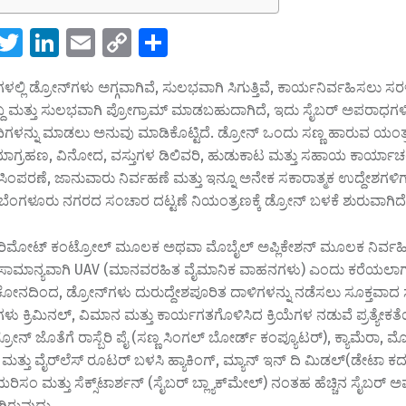
W
T
Li
E
C
S
h
wi
n
m
o
h
ಗಳಲ್ಲಿ ಡ್ರೋನ್‌ಗಳು ಅಗ್ಗವಾಗಿವೆ, ಸುಲಭವಾಗಿ ಸಿಗುತ್ತಿವೆ, ಕಾರ್ಯನಿರ್ವಹಿಸಲು ಸ
t
tt
k
ai
p
ar
್ಯಬ್ದ ಮತ್ತು ಸುಲಭವಾಗಿ ಪ್ರೋಗ್ರಾಮ್ ಮಾಡಬಹುದಾಗಿದೆ, ಇದು ಸೈಬರ್ ಅಪರಾಧಗಳಿಗ
er
e
l
y
e
ಗಳನ್ನು ಮಾಡಲು ಅನುವು ಮಾಡಿಕೊಟ್ಟಿದೆ. ಡ್ರೋನ್ ಒಂದು ಸಣ್ಣ ಹಾರುವ ಯಂತ್ರವ
A
dI
Li
ಾಗ್ರಹಣ, ವಿನೋದ, ವಸ್ತುಗಳ ಡಿಲಿವರಿ, ಹುಡುಕಾಟ ಮತ್ತು ಸಹಾಯ ಕಾರ್ಯಾಚ
ಂಪರಣೆ, ಜಾನುವಾರು ನಿರ್ವಹಣೆ ಮತ್ತು ಇನ್ನೂ ಅನೇಕ ಸಕಾರಾತ್ಮಕ ಉದ್ದೇಶಗಳಿಗ
p
n
n
ಂಗಳೂರು ನಗರದ ಸಂಚಾರ ದಟ್ಟಣೆ ನಿಯಂತ್ರಣಕ್ಕೆ ಡ್ರೋನ್‌ ಬಳಕೆ ಶುರುವಾಗಿದೆ
p
k
ು ರಿಮೋಟ್ ಕಂಟ್ರೋಲ್ ಮೂಲಕ ಅಥವಾ ಮೊಬೈಲ್ ಅಪ್ಲಿಕೇಶನ್ ಮೂಲಕ ನಿರ್ವಹಿಸ
ು ಸಾಮಾನ್ಯವಾಗಿ UAV (ಮಾನವರಹಿತ ವೈಮಾನಿಕ ವಾಹನಗಳು) ಎಂದು ಕರೆಯಲಾಗುತ
್ಟಿಕೋನದಿಂದ, ಡ್ರೋನ್‌ಗಳು ದುರುದ್ದೇಶಪೂರಿತ ದಾಳಿಗಳನ್ನು ನಡೆಸಲು ಸೂಕ್ತವಾದ
ಳು ಕ್ರಿಮಿನಲ್, ವಿಮಾನ ಮತ್ತು ಕಾರ್ಯಗತಗೊಳಿಸಿದ ಕ್ರಿಯೆಗಳ ನಡುವೆ ಪ್ರತ್ಯೇಕ
್ರೋನ್ ಜೊತೆಗೆ ರಾಸ್ಬೆರಿ ಪೈ (ಸಣ್ಣ ಸಿಂಗಲ್ ಬೋರ್ಡ್ ಕಂಪ್ಯೂಟರ್), ಕ್ಯಾಮೆರಾ, ಮೊ
ಮತ್ತು ವೈರ್‌ಲೆಸ್ ರೂಟರ್ ಬಳಸಿ ಹ್ಯಾಕಿಂಗ್, ಮ್ಯಾನ್ ಇನ್ ದಿ ಮಿಡಲ್(ಡೇಟಾ ಕದ್
ರಿಸಂ ಮತ್ತು ಸೆಕ್ಸ್‌ಟಾರ್ಶನ್ (ಸೈಬರ್ ಬ್ಲ್ಯಾಕ್‌ಮೇಲ್) ನಂತಹ ಹೆಚ್ಚಿನ ಸೈಬರ್ 
ಿರುವುದು. .