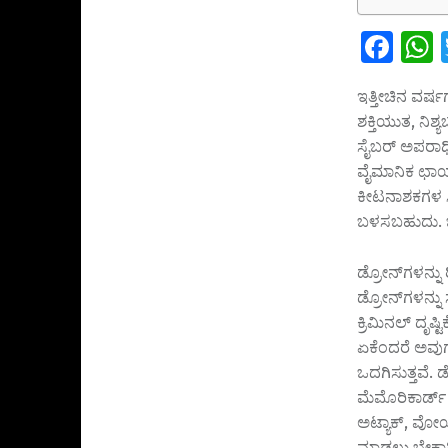
Fa
ce
ಇತ್ತೀಚಿನ ವರ್ಷ
b
a
ಶಕ್ತಿಯುತ, ನಿಶ
o
s
ಸೈಬರ್ ಅಪರಾಧಿ
o
ವೈಮಾನಿಕ ಛಾಯ
ಕೀಟನಾಶಕಗಳ ಸಿ
k
ಬಳಸಬಹುದು. ಬೆ
ಡ್ರೋನ್‌ಗಳನ್ನ
ಡ್ರೋನ್‌ಗಳನ್ನ
ಕ್ರಿಮಿನಲ್ ದೃಷ
ಏಕೆಂದರೆ ಅವುಗ
ಒದಗಿಸುತ್ತವೆ. ಡ
ಮೆಮೊರಿಕಾರ್ಡ್ 
ಅಟ್ಯಾಕ್‌, ವೋಯ
ಮಾಡಲು ಬೇಕಾಗ