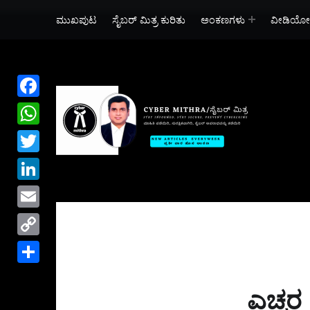
ಮುಖಪುಟ
ಸೈಬರ್ ಮಿತ್ರ ಕುರಿತು
ಅಂಕಣಗಳು
ವೀಡಿಯೋ
Welcome to C
ಸೈಬರ್ ಕ್ರೈಮ್, ಸೈಬರ್ ಸೆಕ್ಯುರಿ
F
a
W
c
h
T
e
a
w
L
b
t
i
i
o
E
s
t
n
o
m
A
C
t
k
k
a
p
o
e
S
e
i
p
p
ಎಚ್ಚರ
r
h
d
l