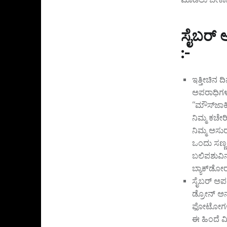
ಸೈಬರ್ ಅ
:-
ಇತ್ತೀಚಿನ ದ
ಅಪರಾಧಿಗಳು
“ಮೌಸ್‌ಜಾಕಿ
ನಿಮ್ಮ ಕಚೇ
ನಿಮ್ಮ ಅಸುರ
ಒಂದು ಸಣ್ಣ 
ಬಲಿಪಶುವಿನ 
ಬ್ಯಾಕ್‌ಡೋ
ಸೈಬರ್ ಅಪ
ಡ್ರೋನ್ ಅನ
ಫೋಟೋಗಳನ್ನ
ಈ ಹಿಂದೆ 