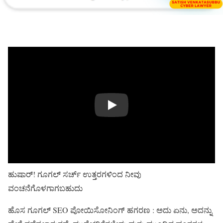
Play
ಹುಷಾರ್! ಗೂಗಲ್ ಸರ್ಚ್ ಉತ್ತರಗಳಿಂದ ನೀವು
ವಂಚನೆಗೊಳಗಾಗಬಹುದು
ಹೊಸ ಗೂಗಲ್ SEO ಪೋಯಿಸೋನಿಂಗ್ ಹಗರಣ : ಅದು ಏನು, ಅದನ್ನು