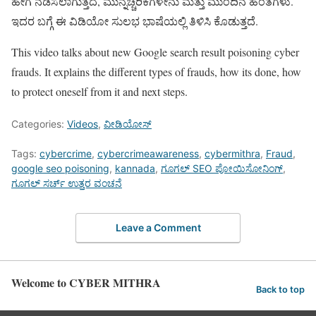
ಹೇಗೆ ನಡೆಸಲಾಗುತ್ತದೆ, ಮುನ್ನೆಚ್ಚರಿಕೆಗಳೇನು ಮತ್ತು ಮುಂದಿನ ಹಂತಗಳು.
ಇದರ ಬಗ್ಗೆ ಈ ವಿಡಿಯೋ ಸುಲಭ ಭಾಷೆಯಲ್ಲಿ ತಿಳಿಸಿ ಕೊಡುತ್ತದೆ.
This video talks about new Google search result poisoning cyber
frauds. It explains the different types of frauds, how its done, how
to protect oneself from it and next steps.
Categories:
Videos
,
ವೀಡಿಯೋಸ್
Tags:
cybercrime
,
cybercrimeawareness
,
cybermithra
,
Fraud
,
google seo poisoning
,
kannada
,
ಗೂಗಲ್ SEO ಪೋಯಿಸೋನಿಂಗ್
,
ಗೂಗಲ್ ಸರ್ಚ್ ಉತ್ತರ ವಂಚನೆ
Leave a Comment
Welcome to CYBER MITHRA
Back to top