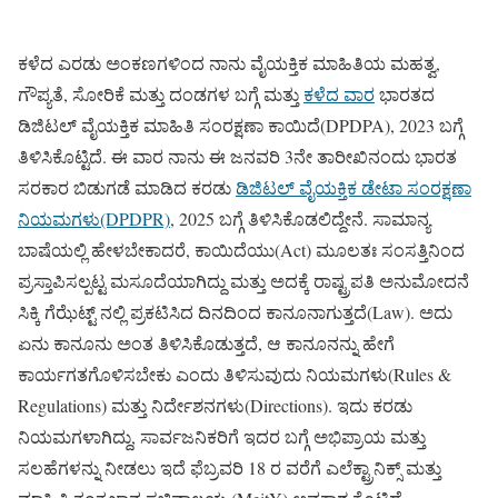
ಕಳೆದ ಎರಡು ಅಂಕಣಗಳಿಂದ ನಾನು ವೈಯಕ್ತಿಕ ಮಾಹಿತಿಯ ಮಹತ್ವ,
ಗೌಪ್ಯತೆ, ಸೋರಿಕೆ ಮತ್ತು ದಂಡಗಳ ಬಗ್ಗೆ ಮತ್ತು
ಕಳೆದ ವಾರ
ಭಾರತದ
ಡಿಜಿಟಲ್ ವೈಯಕ್ತಿಕ ಮಾಹಿತಿ ಸಂರಕ್ಷಣಾ ಕಾಯಿದೆ(DPDPA), 2023 ಬಗ್ಗೆ
ತಿಳಿಸಿಕೊಟ್ಟಿದೆ. ಈ ವಾರ ನಾನು ಈ ಜನವರಿ 3ನೇ ತಾರೀಖಿನಂದು ಭಾರತ
ಸರಕಾರ ಬಿಡುಗಡೆ ಮಾಡಿದ ಕರಡು
ಡಿಜಿಟಲ್ ವೈಯಕ್ತಿಕ ಡೇಟಾ ಸಂರಕ್ಷಣಾ
ನಿಯಮಗಳು(DPDPR)
, 2025 ಬಗ್ಗೆ ತಿಳಿಸಿಕೊಡಲಿದ್ದೇನೆ. ಸಾಮಾನ್ಯ
ಬಾಷೆಯಲ್ಲಿ ಹೇಳಬೇಕಾದರೆ, ಕಾಯಿದೆಯು(Act) ಮೂಲತಃ ಸಂಸತ್ತಿನಿಂದ
ಪ್ರಸ್ತಾಪಿಸಲ್ಪಟ್ಟ ಮಸೂದೆಯಾಗಿದ್ದು ಮತ್ತು ಅದಕ್ಕೆ ರಾಷ್ಟ್ರಪತಿ ಅನುಮೋದನೆ
ಸಿಕ್ಕಿ ಗೆಝೆಟ್ಟ್ ನಲ್ಲಿ ಪ್ರಕಟಿಸಿದ ದಿನದಿಂದ ಕಾನೂನಾಗುತ್ತದೆ(Law). ಅದು
ಏನು ಕಾನೂನು ಅಂತ ತಿಳಿಸಿಕೊಡುತ್ತದೆ, ಆ ಕಾನೂನನ್ನು ಹೇಗೆ
ಕಾರ್ಯಗತಗೊಳಿಸಬೇಕು ಎಂದು ತಿಳಿಸುವುದು ನಿಯಮಗಳು(Rules &
Regulations) ಮತ್ತು ನಿರ್ದೇಶನಗಳು(Directions). ಇದು ಕರಡು
ನಿಯಮಗಳಾಗಿದ್ದು, ಸಾರ್ವಜನಿಕರಿಗೆ ಇದರ ಬಗ್ಗೆ ಅಭಿಪ್ರಾಯ ಮತ್ತು
ಸಲಹೆಗಳನ್ನು ನೀಡಲು ಇದೆ ಫೆಬ್ರವರಿ 18 ರ ವರೆಗೆ ಎಲೆಕ್ಟ್ರಾನಿಕ್ಸ್ ಮತ್ತು