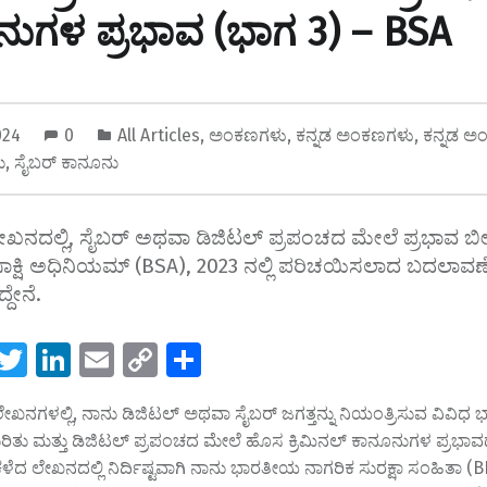
ುಗಳ ಪ್ರಭಾವ (ಭಾಗ 3) – BSA
2024
0
All Articles
,
ಅಂಕಣಗಳು
,
ಕನ್ನಡ ಅಂಕಣಗಳು
,
ಕನ್ನಡ ಅ
ು
,
ಸೈಬರ್ ಕಾನೂನು
ಖನದಲ್ಲಿ, ಸೈಬರ್ ಅಥವಾ ಡಿಜಿಟಲ್ ಪ್ರಪಂಚದ ಮೇಲೆ ಪ್ರಭಾವ ಬ
್ಷಿ ಅಧಿನಿಯಮ್ (BSA), 2023 ನಲ್ಲಿ ಪರಿಚಯಿಸಲಾದ ಬದಲಾವಣೆಗ
್ದೇನೆ.
W
T
Li
E
C
S
h
wi
n
m
o
h
ಖನಗಳಲ್ಲಿ, ನಾನು ಡಿಜಿಟಲ್ ಅಥವಾ ಸೈಬರ್ ಜಗತ್ತನ್ನು ನಿಯಂತ್ರಿಸುವ ವಿವಿಧ
t
tt
k
ai
p
ar
ಿತು ಮತ್ತು ಡಿಜಿಟಲ್ ಪ್ರಪಂಚದ ಮೇಲೆ ಹೊಸ ಕ್ರಿಮಿನಲ್ ಕಾನೂನುಗಳ ಪ್ರಭಾವದ 
er
e
l
y
e
ದೆ. ಕಳೆದ ಲೇಖನದಲ್ಲಿ ನಿರ್ದಿಷ್ಟವಾಗಿ ನಾನು ಭಾರತೀಯ ನಾಗರಿಕ ಸುರಕ್ಷಾ ಸಂಹಿತಾ (B