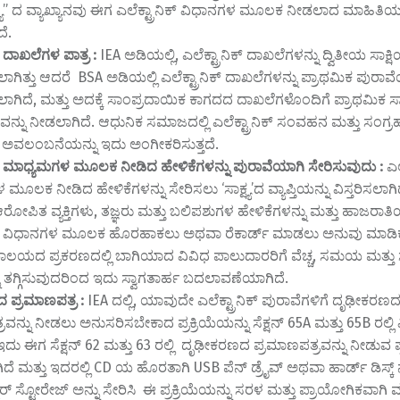
್ಷ್ಯ” ದ ವ್ಯಾಖ್ಯಾನವು ಈಗ ಎಲೆಕ್ಟ್ರಾನಿಕ್ ವಿಧಾನಗಳ ಮೂಲಕ ನೀಡಲಾದ ಮಾಹಿತಿಯನ
ೆ.
ಕ್ ದಾಖಲೆಗಳ ಪಾತ್ರ :
IEA ಅಡಿಯಲ್ಲಿ, ಎಲೆಕ್ಟ್ರಾನಿಕ್ ದಾಖಲೆಗಳನ್ನು ದ್ವಿತೀಯ ಸಾಕ್ಷ
ಾಗಿತ್ತು ಆದರೆ BSA ಅಡಿಯಲ್ಲಿ ಎಲೆಕ್ಟ್ರಾನಿಕ್ ದಾಖಲೆಗಳನ್ನು ಪ್ರಾಥಮಿಕ ಪುರಾವ
ಾಗಿದೆ, ಮತ್ತು ಅದಕ್ಕೆ ಸಾಂಪ್ರದಾಯಿಕ ಕಾಗದದ ದಾಖಲೆಗಳೊಂದಿಗೆ ಪ್ರಾಥಮಿಕ ಸಾಕ್
ನ್ನು ನೀಡಲಾಗಿದೆ. ಆಧುನಿಕ ಸಮಾಜದಲ್ಲಿ ಎಲೆಕ್ಟ್ರಾನಿಕ್ ಸಂವಹನ ಮತ್ತು ಸಂಗ
ರುವ ಅವಲಂಬನೆಯನ್ನು ಇದು ಅಂಗೀಕರಿಸುತ್ತದೆ.
ನಿಕ್ ಮಾಧ್ಯಮಗಳ ಮೂಲಕ ನೀಡಿದ ಹೇಳಿಕೆಗಳನ್ನು ಪುರಾವೆಯಾಗಿ ಸೇರಿಸುವುದು :
ಎಲ
ೂಲಕ ನೀಡಿದ ಹೇಳಿಕೆಗಳನ್ನು ಸೇರಿಸಲು ‘ಸಾಕ್ಷ್ಯ’ದ ವ್ಯಾಪ್ತಿಯನ್ನು ವಿಸ್ತರಿಸಲಾಗಿ
 ಆರೋಪಿತ ವ್ಯಕ್ತಿಗಳು, ತಜ್ಞರು ಮತ್ತು ಬಲಿಪಶುಗಳ ಹೇಳಿಕೆಗಳನ್ನು ಮತ್ತು ಹಾಜರಾತಿ
ನಿಕ್ ವಿಧಾನಗಳ ಮೂಲಕ ಹೊರಹಾಕಲು ಅಥವಾ ರೆಕಾರ್ಡ್ ಮಾಡಲು ಅನುವು ಮಾಡಿಕೊ
ಾಲಯದ ಪ್ರಕರಣದಲ್ಲಿ ಬಾಗಿಯಾದ ವಿವಿಧ ಪಾಲುದಾರರಿಗೆ ವೆಚ್ಚ, ಸಮಯ ಮತ್ತ
 ತಗ್ಗಿಸುವುದರಿಂದ ಇದು ಸ್ವಾಗತಾರ್ಹ ಬದಲಾವಣೆಯಾಗಿದೆ.
 ಪ್ರಮಾಣಪತ್ರ :
IEA ದಲ್ಲಿ, ಯಾವುದೇ ಎಲೆಕ್ಟ್ರಾನಿಕ್ ಪುರಾವೆಗಳಿಗೆ ದೃಢೀಕರಣ
ವನ್ನು ನೀಡಲು ಅನುಸರಿಸಬೇಕಾದ ಪ್ರಕ್ರಿಯೆಯನ್ನು ಸೆಕ್ಷನ್ 65A ಮತ್ತು 65B ರಲ್ಲಿ ವ
 ಇದು ಈಗ ಸೆಕ್ಷನ್ 62 ಮತ್ತು 63 ರಲ್ಲಿ ದೃಢೀಕರಣದ ಪ್ರಮಾಣಪತ್ರವನ್ನು ನೀಡುವ ಪ್
ಿದೆ ಮತ್ತು ಇದರಲ್ಲಿ CD ಯ ಹೊರತಾಗಿ USB ಪೆನ್ ಡ್ರೈವ್ ಅಥವಾ ಹಾರ್ಡ್ ಡಿಸ್ಕ
ಟರ್ ಸ್ಟೋರೇಜ್ ಅನ್ನು ಸೇರಿಸಿ ಈ ಪ್ರಕ್ರಿಯೆಯನ್ನು ಸರಳ ಮತ್ತು ಪ್ರಾಯೋಗಿಕವಾ