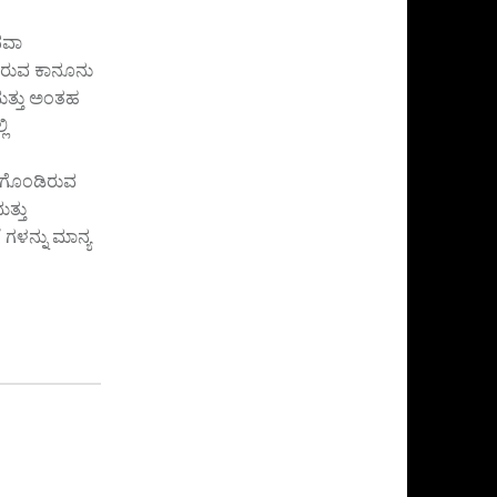
ಥವಾ
ಸಿರುವ ಕಾನೂನು
ಮತ್ತು ಅಂತಹ
ಿ
ಒಳಗೊಂಡಿರುವ
ತ್ತು
’ ಗಳನ್ನು ಮಾನ್ಯ