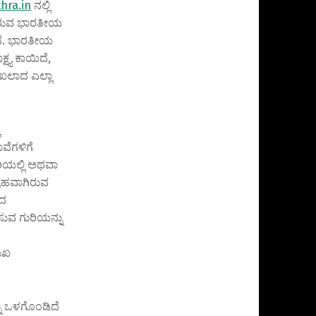
hra.in
ನಲ್ಲಿ
ೀರುವ ಭಾರತೀಯ
ೇನೆ. ಭಾರತೀಯ
ಷ್ಯ ಕಾಯಿದೆ,
ಾಖಲಾದ ಎಲ್ಲಾ
ವೆಗಳಿಗೆ
ರಿಯಲ್ಲಿ ಅಥವಾ
್ರಹವಾಗಿರುವ
ಾದ
ಸುವ ಗುರಿಯನ್ನು
ಮುಖ
್ನು ಒಳಗೊಂಡಿದೆ