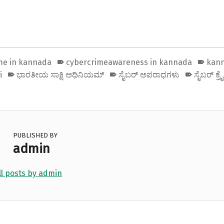
me in kannada
cybercrimeawareness in kannada
kann
i
ಭಾರತೀಯ ಸಾಕ್ಷಿ ಅಧಿನಿಯಮ್
ಸೈಬರ್ ಅಪರಾಧಗಳು
ಸೈಬರ್ ಕ್ರ
PUBLISHED BY
admin
ll posts by admin