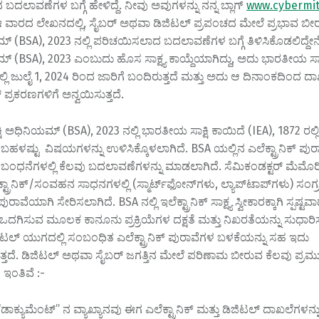
A
dI
Li
ಲಾವಣೆಗಳ ಬಗ್ಗೆ ಹೇಳಿದ್ದೆ. ನೀವು ಅವುಗಳನ್ನು ನನ್ನ ಬ್ಲಾಗ್
www.cybermit
ವಾರದ ಲೇಖನದಲ್ಲಿ, ಸೈಬರ್ ಅಥವಾ ಡಿಜಿಟಲ್ ಪ್ರಪಂಚದ ಮೇಲೆ ಪ್ರಭಾವ ಬ
p
n
n
ಯಮ್ (BSA), 2023 ನಲ್ಲಿ ಪರಿಚಯಿಸಲಾದ ಬದಲಾವಣೆಗಳ ಬಗ್ಗೆ ತಿಳಿಸಿಕೊಡಲಿದ್ದ
p
k
ಮ್ (BSA), 2023 ಎಂಬುದು ಹೊಸ ಸಾಕ್ಷ್ಯ ಕಾಯ್ದೆಯಾಗಿದ್ದು, ಅದು ಭಾರತೀಯ ಸಾಕ್
ಲಿ ಜುಲೈ 1, 2024 ರಿಂದ ಜಾರಿಗೆ ಬಂದಿರುತ್ತದೆ ಮತ್ತು ಅದು ಆ ದಿನಾಂಕದಿಂದ ದ
 ಪ್ರಕರಣಗಳಿಗೆ ಅನ್ವಯಿಸುತ್ತದೆ.
 ಅಧಿನಿಯಮ್ (BSA), 2023 ನಲ್ಲಿ ಭಾರತೀಯ ಸಾಕ್ಷಿ ಕಾಯಿದೆ (IEA), 1872 ರಲ್ಲಿ
ಳಷ್ಟು ವಿಷಯಗಳನ್ನು ಉಳಿಸಿಕ್ಕೊಳಲಾಗಿದೆ. BSA ಯಲ್ಲಿನ ಎಲೆಕ್ಟ್ರಾನಿಕ್ ಪುರಾ
ಬಂಧನೆಗಳಲ್ಲಿ ಕೆಲವು ಬದಲಾವಣೆಗಳನ್ನು ಮಾಡಲಾಗಿದೆ. ಸೆಮಿಕಂಡಕ್ಟರ್ ಮೆಮೊ
್ರಾನಿಕ್/ಸಂವಹನ ಸಾಧನಗಳಲ್ಲಿ (ಸ್ಮಾರ್ಟ್‌ಫೋನ್‌ಗಳು, ಲ್ಯಾಪ್‌ಟಾಪ್‌ಗಳು) ಸಂಗ
ಾವೆಯಾಗಿ ಸೇರಿಸಲಾಗಿದೆ. BSA ನಲ್ಲಿ ಇಲೆಕ್ಟ್ರಾನಿಕ್ ಸಾಕ್ಷ್ಯ ಸ್ವೀಕಾರಕ್ಕಾಗಿ ಸ್ಪಷ್ಟವ
ದಗಿಸುವ ಮೂಲಕ ಕಾನೂನು ಪ್ರಕ್ರಿಯೆಗಳ ದಕ್ಷತೆ ಮತ್ತು ನಿಖರತೆಯನ್ನು ಸುಧಾರಿ
ಿಟಲ್ ಯುಗದಲ್ಲಿ ಸಂಬಂಧಿತ ಎಲೆಕ್ಟ್ರಾನಿಕ್ ಪುರಾವೆಗಳ ಬಳಕೆಯನ್ನು ಸಹ ಇದು
ತದೆ. ಡಿಜಿಟಲ್ ಅಥವಾ ಸೈಬರ್ ಜಗತ್ತಿನ ಮೇಲೆ ಪರಿಣಾಮ ಬೀರುವ ಕೆಲವು ಪ್ರ
ಇಂತಿವೆ :-
ಡಾಕ್ಯುಮೆಂಟ್” ನ ವ್ಯಾಖ್ಯಾನವು ಈಗ ಎಲೆಕ್ಟ್ರಾನಿಕ್ ಮತ್ತು ಡಿಜಿಟಲ್ ದಾಖಲೆಗಳನ