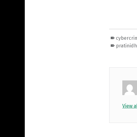
cybercri
pratinidh
View a
Skip back to main navigation