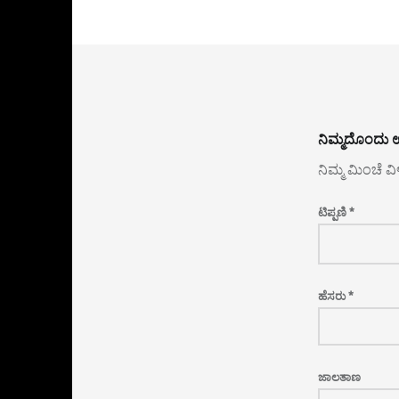
ನಿಮ್ಮದೊಂದು ಉ
ನಿಮ್ಮ ಮಿಂಚೆ ವ
ಟಿಪ್ಪಣಿ
*
ಹೆಸರು
*
ಜಾಲತಾಣ