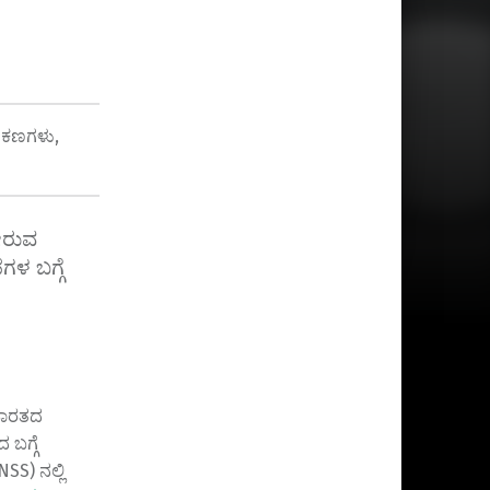
ಂಕಣಗಳು
,
ೀರುವ
ಳ ಬಗ್ಗೆ
 ಭಾರತದ
ಬಗ್ಗೆ
NSS) ನಲ್ಲಿ