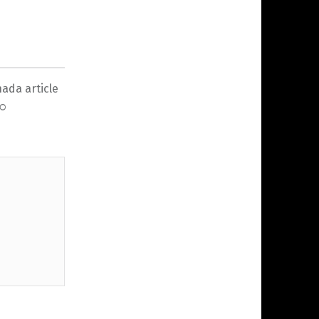
ada article
ೈಂ