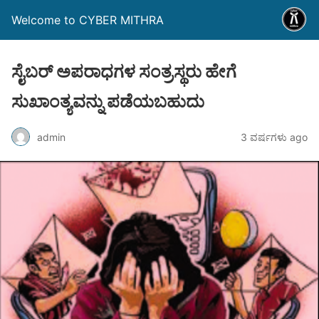
Welcome to CYBER MITHRA
ಸೈಬರ್ ಅಪರಾಧಗಳ ಸಂತ್ರಸ್ಥರು ಹೇಗೆ
ಸುಖಾಂತ್ಯವನ್ನು ಪಡೆಯಬಹುದು
admin
3 ವರ್ಷಗಳು ago