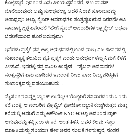
ಕೊಟ್ಟಿದ್ದಾರೆ. ಇದರಿಂದ ಏನು ತಿಳಿಯುತ್ತದೆಂದರೆ, ಹಣ ವಾಪಸ್
ದೊರೆಯುವುದು ಅಷ್ಟು ಸುಲಭವಲ್ಲಾ, ಆದರೆ ನಿರಾಶೆ ಹೊಂದುವಷ್ಟು
ಅಸಾಧ್ಯವೂ ಅಲ್ಲಾ. ಸೈಬರ್ ಅಪರಾಧಗಳ ಸಂತ್ರಸ್ಥರಿಗಿರುವ ಎರಡನೇ ಅತಿ
ಸಾಮಾನ್ಯ ಪ್ರಶ್ನೆ ಏನೆಂದರೆ “ಹೇಗೆ ಸೈಬರ್ ಅಪರಾಧಿಗಳ ಬ್ಲ್ಯಾಕ್ಮೇಲ್ ಅಥವಾ
ಬೆದರಿಕೆಯಿಂದ ಹೊರ ಬರುವುದು?”
ಇವೆರಡು ಪ್ರಶ್ನೆಗೆ ನನ್ನ ಅಲ್ಪ ಅನುಭವದಲ್ಲಿ ಬಂದ ನಾಲ್ಕು ನಿಜ ಜೀವನದಲ್ಲಿ
ಸುಖಾಂತ್ಯಕ್ಕೆ ತಲುಪಿದ ಪ್ರತಿ ಪ್ರಶ್ನೆಗೆ ಎರಡು ಅನುಭವಗಳನ್ನು ನಿಮಗೆ ಕೆಳಗೆ
ತಿಳಿಸುವೆ. ಇದರಲ್ಲಿ ನನ್ನ ಮೂಲ ಉದ್ದೇಶ – “ಸೈಬರ್ ಅಪರಾಧಗಳ
ಸಂತ್ರಸ್ಥರಿಗೆ ಏನು ಮಾಡಿದರೆ ಇವರಂತೆ ನೀವು ಕೂಡ ನಿಮ್ಮ ಪರಿಸ್ಥಿತಿಗೆ
ಸುಖಾಂತ್ಯವನ್ನು ಪಡೆಯಬಹುದು”.
ಮೈಸೂರಿನ ನಿವೃತ್ತ ಬ್ಯಾಂಕ್ ಉದ್ಯೋಗಿಯೊಬ್ಬರಿಗೆ ಶನಿವಾರದಂದು ಒಂದು
ಕರೆ ಬರತ್ತೆ, ಆ ನಂಬರಿನ ಪ್ರೊಫೈಲ್ ಫೋಟೋ ಬ್ಯಾಂಕಿನದ್ದಾಗಿರುತ್ತದೆ ಮತ್ತು
ಕರೆಯಲ್ಲಿ ಅವರಿಗೆ ನಿಮ್ಮ ಅಕೌಂಟ್ KYC ಆಗಿಲ್ಲಾ ಅದರಿಂದ ಬ್ಲಾಕ್
ಆಗುವುದನ್ನು ತಪ್ಪಿಸಲು ಈ ಕರೆ, ಅಂತ ತಿಳಿಸಿ ಅವರ ಕೆಲವು ಸ್ಥೂಲ
ಮಾಹಿತಿಯನ್ನು ಸರಿಯಾಗಿ ಹೇಳಿ ಅವರ ನಂಬಿಕೆ ಗಳಿಸುತ್ತಾರೆ, ನಂತರ