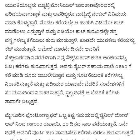
ಯುವತಿಯೊಬ್ಬಳು ಮ್ಯಾಟ್ರಿಮೋನಿಯಲ್ ಜಾಲತಾಣವೊಂದರಲ್ಲಿ
ಪರಿಚಯವಾಗುತ್ತಾಳೆ ಮತ್ತು ಅವರಿಬ್ಬರೂ ವಾಟ್ಸಪ್ಪ್ ನಂಬರ್ ವಿನಿಮಯ
ಮಾಡಿ ಕೊಳ್ಳುತ್ತಾರೆ. ಮೊದಲ ಕರೆಯಲ್ಲೇ ಆ ಹುಡುಗಿ ವಿಡಿಯೋ ಕಾಲ್
ಮಾಡೋಣ ಎನ್ನುತ್ತಾಳೆ ಮತ್ತು ವಿಡಿಯೋ ಕಾಲ್ ಶುರುವಿನಲ್ಲೇ ತನ್ನ
ವಸ್ತ್ರಗಳನ್ನು ತೆಗೆಯಲು ಶುರು ಮಾಡುತ್ತಾಳೆ, ಕೂಡಲೇ ಯುವಕನು ಕರೆಯನ್ನು
ಕಟ್ ಮಾಡುತ್ತಾನೆ. ಆಮೇಲೆ ಮಾರನೇ ದಿನವೇ ಅವನಿಗೆ
ಸೆಕ್ಸ್‌ಟಾರ್ಶನ್(ವಿವರಗಳಿಗಾಗಿ ನನ್ನ ಸೆಕ್ಸ್‌ಟಾರ್ಶನ್ ಕುರಿತ ಅಂಕಣವನ್ನು
ಓದಿ) ಕರೆಗಳು ಶುರುವಾಗುತ್ತದೆ. ಅವನು ಸೈಬರ್ ಸಹಾಯ ವಾಣಿ ೧೯೩೦ ಗೆ
ಕರೆ ಮಾಡಿ ದೂರು ದಾಖಲಿಸುತ್ತಾನೆ ಮತ್ತು ಸೂಚನೆಯಂತೆ ಕರೆಗಳನ್ನು
ನಿರಾಕರಿಸುತ್ತಾನೆ ಮತ್ತು ಖದೀಮರ ಯಾವುದೇ ಬೆದರಿಕೆ ಸಂದೇಶಗಳಿಗೆ
ಸಂಯಮದಿಂದ ನಿರಾಕರಿಸುತ್ತಾನೆ, ಸ್ವಲ್ಪ ದಿನಕ್ಕೆ ಆ ಬೆದರಿಕೆ ಕರೆಗಳು
ತಾವಾಗೇ ನಿಲ್ಲುತ್ತವೆ.
ಮೈಸೂರಿನ ಫೋಟೋಗ್ರಾಫರ್ ಒಬ್ಬ ಕಷ್ಟ ಸಮಯದಲ್ಲಿ ಚೈನೀಸ್ ಲೋನ್
ಆಪ್ ನಿಂದ ೧೫೦೦೦ ರುಪಾಯಿ, ೧೦ ದಿನದ ಸಾಲ ಪಡೆಯುತ್ತಾನೆ, ೮ನೇ
ದಿನಕ್ಕೆ ಅವನಿಗೆ ಪೂರ್ತಿ ಹಣ ಪಾವತಿಸಲು ಕರೆಗಳು ಬರಲು ಶುರುವಾಗುತ್ತದೆ.