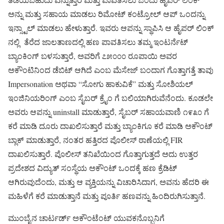
ಅನ್ನು ಮತ್ತು ಸಹಾಯ ಮಾಡಲು ರಿಮೋಟ್ ಕಂಟ್ರೋಲ್ ಆಪ್ ಒಂದನ್ನು
ಇನ್ಸ್ಟಾಲ್ ಮಾಡಲು ಹೇಳುತ್ತಾರೆ. ಇವರು ಆಪನ್ನು ಸ್ಥಾಪಿಸಿ ಆ ಹೈಪರ್ ಲಿಂಕ್
ನಲ್ಲಿ ತೆರೆದ ಜಾಲತಾಣದಲ್ಲಿ ಹಣ ಪಾವತಿಸಲು ತಮ್ಮ ಇಂಟರ್ನೆಟ್
ಬ್ಯಾಂಕಿಂಗ್ ಬಳಸುತ್ತಾರೆ, ಅವರಿಗೆ ೭೫೦೦೦ ರೂಪಾಯಿ ಅವರ
ಅಕೌಂಟಿನಿಂದ ಡೆಬಿಟ್ ಆಗಿದೆ ಎಂಬ ಮೆಸೇಜ್ ಬಂದಾಗ ಗೊತ್ತಾಗತ್ತೆ ತಾವು
Impersonation ಅಥವಾ “ಸೋಗು ಹಾಕುವಿಕೆ” ಮತ್ತು ಸೋಶಿಯಲ್
ಇಂಜಿನಿಯರಿಂಗ್ ಎಂಬ ಸೈಬರ್ ಕ್ರೈಂ ಗೆ ಬಲಿಯಾಗಿರುವೆನೆಂದು. ಕೂಡಲೇ
ಅವರು ಆಪನ್ನು uninstall ಮಾಡುತ್ತಾರೆ, ಸೈಬರ್ ಸಹಾಯವಾಣಿ ೧೯೩೦ ಗೆ
ಕರೆ ಮಾಡಿ ದೂರು ದಾಖಲಿಸುತ್ತಾರೆ ಮತ್ತು ಬ್ಯಾಂಕಿಗೂ ಕರೆ ಮಾಡಿ ಅಕೌಂಟ್
ಬ್ಲಾಕ್ ಮಾಡುತ್ತಾರೆ, ನಂತರ ಹತ್ತಿರದ ಪೊಲೀಸ್ ಠಾಣೆಯಲ್ಲಿ FIR
ದಾಖಲಿಸುತ್ತಾರೆ. ಪೊಲೀಸ್ ತನಿಖೆಯಿಂದ ಗೊತ್ತಾಗುತ್ತದೆ ಅದು ಉತ್ತರ
ಪ್ರದೇಶದ ವಿದ್ಯುತ್ ಸಂಸ್ಥೆಯ ಅಕೌಂಟ್ ಒಂದಕ್ಕೆ ಹಣ ಕ್ರೆಡಿಟ್
ಆಗಿರುವುದೆಂದು, ಮತ್ತು ಆ ವ್ಯಕ್ತಿಯನ್ನು ವಿಚಾರಿಸಿದಾಗ, ಅವನು ಹೆದರಿ ಈ
ಮಹಿಳೆಗೆ ಕರೆ ಮಾಡುತ್ತಾನೆ ಮತ್ತು ಪೂರ್ತಿ ಹಣವನ್ನು ಹಿಂದಿರುಗಿಸುತ್ತಾನೆ.
ಮುಂಬೈನ ಚಾರ್ಟರ್ಡ್ ಅಕೌಂಟೆಂಟ್ ಯುವಕನೊಬ್ಬನಿಗೆ