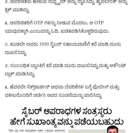
೨. ಅಪರಿಚಿತರು ಹೇಳುವ ಸಾಫ್ಟ್ವೇರ್ ಅನ್ನು ಸ್ಥಾಪಿಸಿದ್ದು, ಹೈಪರ್ಲಿಂಕ್ ಅನ್ನು
ಕ್ಲಿಕ್ ಮಾಡಿದ್ದು.
೩. ಅಪರಿಚಿತರಿಗೆ OTP ಗಳನ್ನು ನೀಡುವ ಮೊದಲು, ಆ OTP
ಯಾವುದಕ್ಕಾಗಿ ಎಂಬುದನ್ನು ಓದಿ, ಖಚಿತಪಡಿಸಿಕೊಳ್ಳದಿರುವುದು.
೧. ಕೂಡಲೇ ಅವರು 1930 ಸೈಬರ್ ಸಹಾಯವಾಣಿಗೆ ಕರೆ ಮಾಡಿ ದೂರು
ದಾಖಲಿಸಿದ್ದು.
೨. ಸಂಬಂಧಿತ ಬ್ಯಾಂಕಿಗೆ ಕರೆ ಮಾಡಿ ದೂರು ದಾಖಲಿಸಿದ್ದು ಮತ್ತು ಅಕೌಂಟ್
ಬ್ಲಾಕ್ ಮಾಡಿಸಿದ್ದು.
೩. ಹೆದರದೇ ಸೆಕ್ಸ್‌ಟಾರ್ಶನ್ ಅಥವಾ ಬೆದರಿಕೆಗಳ ಬಗ್ಗೆ ಪೊಲೀಸ್ ಮತ್ತು
ವಕೀಲರೊಂದಿಗೆ ಚರ್ಚಿಸಿ ಅವರ ಸೂಚನೆಯನ್ನು ಪಾಲಿಸಿದ್ದು.