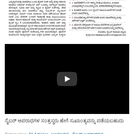
Play
ಸೈಬರ್ ಅಪರಾಧಗಳ ಸಂತ್ರಸ್ಥರು ಹೇಗೆ ಸುಖಾಂತ್ಯವನ್ನು ಪಡೆಯಬಹುದು