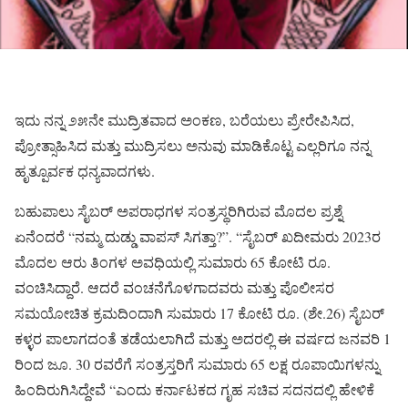
ಇದು ನನ್ನ ೨೫ನೇ ಮುದ್ರಿತವಾದ ಅಂಕಣ, ಬರೆಯಲು ಪ್ರೇರೇಪಿಸಿದ,
ಪ್ರೋತ್ಸಾಹಿಸಿದ ಮತ್ತು ಮುದ್ರಿಸಲು ಅನುವು ಮಾಡಿಕೊಟ್ಟ ಎಲ್ಲರಿಗೂ ನನ್ನ
ಹೃತ್ಪೂರ್ವಕ ಧನ್ಯವಾದಗಳು.
ಬಹುಪಾಲು ಸೈಬರ್ ಅಪರಾಧಗಳ ಸಂತ್ರಸ್ಥರಿಗಿರುವ ಮೊದಲ ಪ್ರಶ್ನೆ
ಏನೆಂದರೆ “ನಮ್ಮ ದುಡ್ಡು ವಾಪಸ್ ಸಿಗತ್ತಾ?”. “ಸೈಬರ್ ಖದೀಮರು 2023ರ
ಮೊದಲ ಆರು ತಿಂಗಳ ಅವಧಿಯಲ್ಲಿ ಸುಮಾರು 65 ಕೋಟಿ ರೂ.
ವಂಚಿಸಿದ್ದಾರೆ. ಆದರೆ ವಂಚನೆಗೊಳಗಾದವರು ಮತ್ತು ಪೊಲೀಸರ
ಸಮಯೋಚಿತ ಕ್ರಮದಿಂದಾಗಿ ಸುಮಾರು 17 ಕೋಟಿ ರೂ. (ಶೇ.26) ಸೈಬರ್
ಕಳ್ಳರ ಪಾಲಾಗದಂತೆ ತಡೆಯಲಾಗಿದೆ ಮತ್ತು ಅದರಲ್ಲಿ ಈ ವರ್ಷದ ಜನವರಿ 1
ರಿಂದ ಜೂ. 30 ರವರೆಗೆ ಸಂತ್ರಸ್ತರಿಗೆ ಸುಮಾರು 65 ಲಕ್ಷ ರೂಪಾಯಿಗಳನ್ನು
ಹಿಂದಿರುಗಿಸಿದ್ದೇವೆ “ಎಂದು ಕರ್ನಾಟಕದ ಗೃಹ ಸಚಿವ ಸದನದಲ್ಲಿ ಹೇಳಿಕೆ