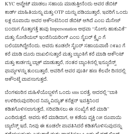
KYC ಅಪ್ಡೇಟ್ ಮಾಡಲು ಸಹಾಯ ಮಾಡುತ್ತೀನೆಂದು ಅವರ ಡೆಬಿಟ್
ಕಾರ್ಡ್ ಮಾಹಿತಿಯನ್ನು ಮತ್ತು OTP ಯನ್ನು ಪಡಿಯುತ್ತಾರೆ, ಇವರಿಗೆ ಒಂದು
ಲಕ್ಷ ರೂಪಾಯಿ ಅವರ ಅಕೌಂಟಿನಿಂದ ಡೆಬಿಟ್ ಆಗಿದೆ ಎಂಬ ಮೆಸೇಜ್
ಬಂದಾಗ ಗೊತ್ತಾಗತ್ತೆ ತಾವು Impersonation ಅಥವಾ “ಸೋಗು ಹಾಕುವಿಕೆ”
ಮತ್ತು ಸೋಶಿಯಲ್ ಇಂಜಿನಿಯರಿಂಗ್ ಎಂಬ ಸೈಬರ್ ಕ್ರೈಂ ಗೆ
ಬಲಿಯಾಗಿದ್ದೇನೆಂದು. ಅವರು ಕೂಡಲೇ ಸೈಬರ್ ಸಹಾಯವಾಣಿ ೧೯೩೦ ಗೆ
ಕರೆ ಮಾಡಿ ದೂರು ದಾಖಲಿಸುತ್ತಾರೆ ಮತ್ತು ಬ್ಯಾಂಕಿಗೆ ಕರೆ ಮಾಡಿ ಅಕೌಂಟ್
ಮತ್ತು ಕಾರ್ಡನ್ನು ಬ್ಲಾಕ್ ಮಾಡುತ್ತಾರೆ, ನಂತರ ಬ್ಯಾಂಕಿನಲ್ಲಿ ಇನ್ಶೂರೆನ್ಸ್
ಫಾರ್ಮ್ಗಳನ್ನು ತುಂಬುತ್ತಾರೆ, ಅವರಿಗೆ ಅವರ ಪೂರ್ತಿ ಹಣ ಕೆಲವೇ ದಿನದಲ್ಲಿ
ಅಕೌಂಟ್ಗೆ ವಾಪಸಾಗುತ್ತದೆ.
ಬೆಂಗಳೂರಿನ ಮಹಿಳೆಯೊಬ್ಬಳಿಗೆ ಒಂದು sms ಬರತ್ತೆ, ಅದರಲ್ಲಿ “ಬಾಕಿ
ಉಳಿದಿರುವುದರಿಂದ ನಿಮ್ಮ ವಿದ್ಯುತ್ ಕನೆಕ್ಷನ್ ಇವತ್ತಿನಿಂದ
ಕಡಿತಗೊಳಿಸಲಾಗುತ್ತದೆ, ಸರಿಪಡಿಸಲು ಈ ಸಂಖ್ಯೆಗೆ ಕರೆ ಮಾಡಿ”
ಎಂದಿರುತ್ತದೆ. ಅವರು ಕರೆ ಮಾಡಿದಾಗ, ಆ ಕಡೆಯ ವ್ಯಕ್ತಿ ೧೫ ರೂಪಾಯಿ
ಬ್ಯಾಲೆನ್ಸ್ ಇದೆ, ನೀವು ಈ ಕೂಡಲೇ ಪಾವತಿಸಿದರೆ ಕಡಿತಗೊಳಿಸುವುದನ್ನು
ತಡೆಯಬಹುದು ಎನ್ನುತ್ತಾರೆ ಮತ್ತು ಪಾವತಿಸಲು ಒಂದು ಹೈಪರ್ ಲಿಂಕ್