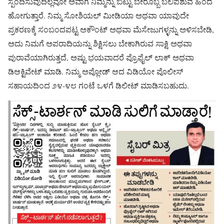
ಸ್ಪಂದಿಸುವುದಿಲ್ಲವೋ ಅವಾಗ ನಿಮ್ಮನ್ನು ಬಿಟ್ಟು ಬೇರೊಬ್ಬ ಬಲಿಪಶುವ ಹಿಂದೆ
ಹೋಗುತ್ತಾರೆ. ನಿಮ್ಮ ಸೋಶಿಯಲ್ ಮೀಡಿಯಾ ಅಥವಾ ಯಾವುದೇ
ಪ್ರಕರಣಕ್ಕೆ ಸಂಬಂದಪಟ್ಟ ಅಕೌಂಟ್ ಅಥವಾ ಮೆಸೇಜುಗಳ್ಳನ್ನು ಅಳಿಸಬೇಡಿ,
ಅದು ನಿಮಗೆ ಅಪರಾದಿಯನ್ನು ಶಿಕ್ಷಿಸಲು ಬೇಕಾಗಿರುವ ಸಾಕ್ಷಿ ಅಥವಾ
ಪುರಾವೆಯಾಗಿರುತ್ತದೆ, ಅಷ್ಟು ಭಯವಾದರೆ ಪ್ರೊಫೈಲ್ ಲಾಕ್ ಅಥವಾ
ಡಿಆಕ್ಟಿವೇಟ್ ಮಾಡಿ. ನಿಮ್ಮ ಅಪ್ಲೋಡ್ ಆದ ವಿಡಿಯೋ ಪೊಲೀಸ್
ಸಹಾಯದಿಂದ ೨೪-೪೮ ಗಂಟೆ ಒಳಗೆ ಡಿಲೀಟ್ ಮಾಡಿಸಬಹುದು.