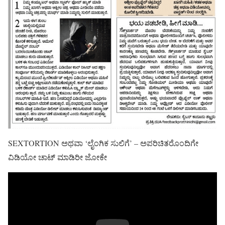
SEXTORTION ಅಥವಾ ‘ಲೈಂಗಿಕ ಸುಲಿಗೆ’ – ಅಪರಿಚಿತರೊಂದಿಗೇ
ವಿಡಿಯೋ ಚಾಟ್ ಮಾಡಿರೀ ಜೋಕೇ