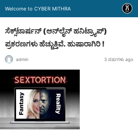
Welcome to CYBER MITHRA
ಸೆಕ್ಸ್‌ಟಾರ್ಷನ್‌ (ಆನ್​ಲೈನ್ ಹನಿಟ್ರ್ಯಾಪ್)
ಪ್ರಕರಣಗಳು ಹೆಚ್ಚುತ್ತಿವೆ. ಹುಷಾರಾಗಿರಿ !
admin
3 ವರ್ಷಗಳು ago