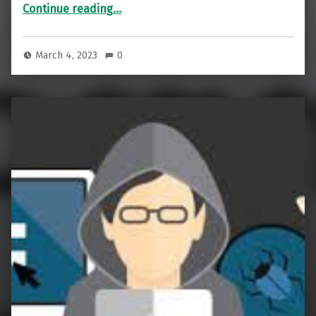
“ಸೋಶಿಯಲ್ ಇಂಜಿನಿಯರಿಂಗ್ ಕ್ರೈಂಗೆ ಬಲಿಯಾಗದಿರಿ ನೀವು. ಹುಷಾರ್ !!!”
Continue reading
…
March 4, 2023
0