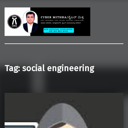
Welcome to CYBER MITHRA
Educate common people on cybercrime, cybersecurity and cyberlaws.
Tag:
social engineering