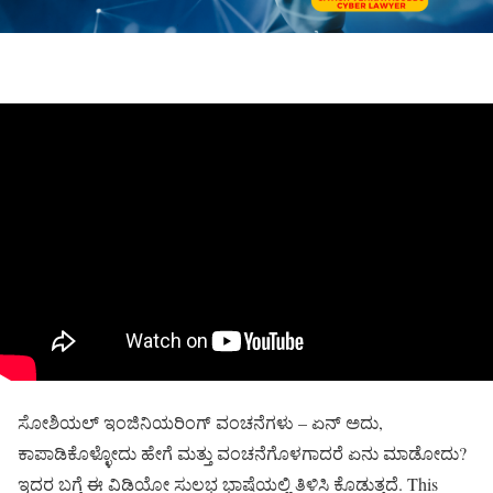
ಸೋಶಿಯಲ್ ಇಂಜಿನಿಯರಿಂಗ್ ವಂಚನೆಗಳು – ಏನ್ ಅದು,
ಕಾಪಾಡಿಕೊಳ್ಳೋದು ಹೇಗೆ ಮತ್ತು ವಂಚನೆಗೊಳಗಾದರೆ ಏನು ಮಾಡೋದು?
ಇದರ ಬಗ್ಗೆ ಈ ವಿಡಿಯೋ ಸುಲಭ ಭಾಷೆಯಲ್ಲಿ ತಿಳಿಸಿ ಕೊಡುತ್ತದೆ. This